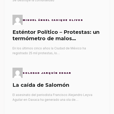
Se destruye la comunalidad
MIGUEL ÁNGEL CASIQUE OLIVOS
Esténtor Político – Protestas: un
termómetro de malos
gobernantes
En los últimos cinco años la Ciudad de México ha
registrado 25 mil protestas, lo…
SOLEDAD JARQUÍN EDGAR
La caída de Salomón
El asesinato del periodista Francisco Alejandro Leyva
Aguilar en Oaxaca ha generado una ola de…