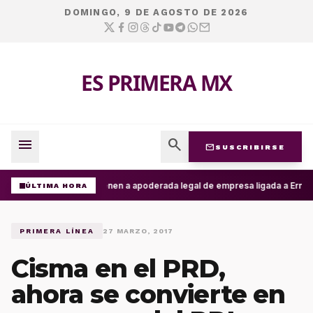
DOMINGO, 9 DE AGOSTO DE 2026
ES PRIMERA MX
menu
search
mail
SUSCRIBIRSE
Detienen a apoderada legal de empresa ligada a Ernesto 
ÚLTIMA HORA
PRIMERA LÍNEA
27 MARZO, 2017
Cisma en el PRD,
ahora se convierte en