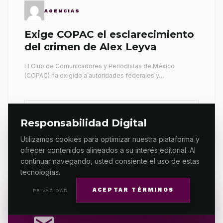
AGENCIAS
Exige COPAC el esclarecimiento
del crimen de Alex Leyva
El Club de Comunicadores y Periodistas de México
(COPAC) ha exigido a autoridades federales y…
arrow_forward
VER TODAS LAS COLUMNAS
Responsabilidad Digital
Utilizamos cookies para optimizar nuestra plataforma y
ofrecer contenidos alineados a su interés editorial. Al
continuar navegando, usted consiente el uso de estas
tecnologías.
ACEPTAR TÉRMINOS
PRIVACIDAD