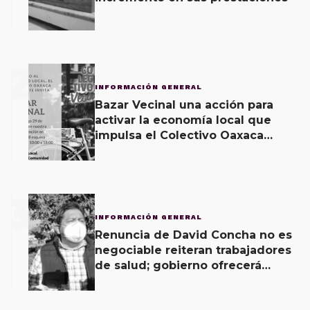
2
INFORMACIÓN GENERAL
Bazar Vecinal una acción para
activar la economía local que
impulsa el Colectivo Oaxaca
Vecinal
3
INFORMACIÓN GENERAL
Renuncia de David Concha no es
negociable reiteran trabajadores
de salud; gobierno ofrecerá
contrapropuesta a demandas