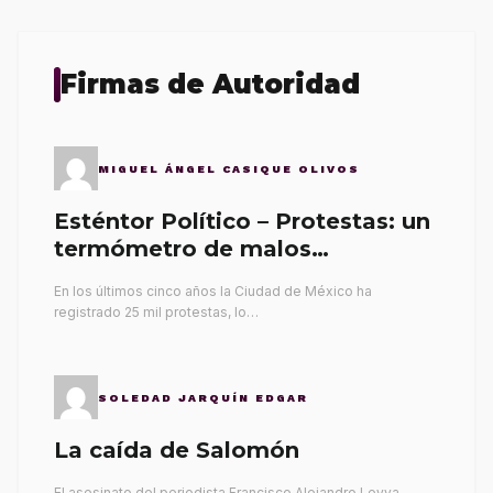
Firmas de Autoridad
MIGUEL ÁNGEL CASIQUE OLIVOS
Esténtor Político – Protestas: un
termómetro de malos
gobernantes
En los últimos cinco años la Ciudad de México ha
registrado 25 mil protestas, lo…
SOLEDAD JARQUÍN EDGAR
La caída de Salomón
El asesinato del periodista Francisco Alejandro Leyva