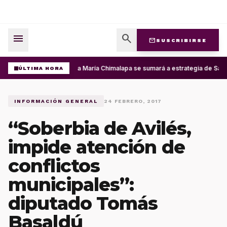
menu
search
mail
SUSCRIBIRSE
Santa María Chimalapa se sumará a estrategia de San 
ÚLTIMA HORA
INFORMACIÓN GENERAL
24 FEBRERO, 2017
“Soberbia de Avilés,
impide atención de
conflictos
municipales”:
diputado Tomás
Basaldú