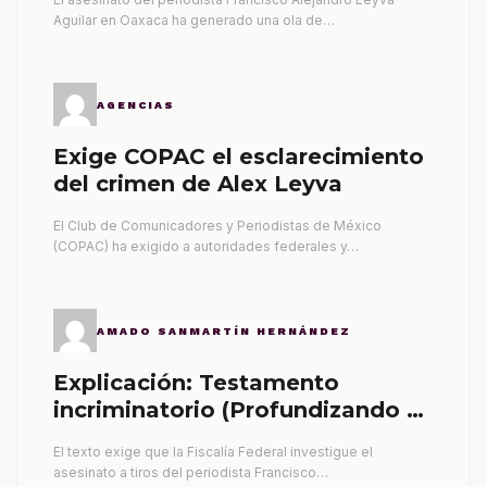
Aguilar en Oaxaca ha generado una ola de…
AGENCIAS
Exige COPAC el esclarecimiento
del crimen de Alex Leyva
El Club de Comunicadores y Periodistas de México
(COPAC) ha exigido a autoridades federales y…
AMADO SANMARTÍN HERNÁNDEZ
Explicación: Testamento
incriminatorio (Profundizando su
propia tumba)
El texto exige que la Fiscalía Federal investigue el
asesinato a tiros del periodista Francisco…