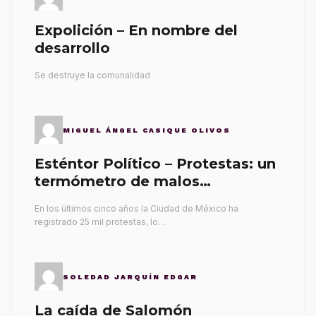
Expolición – En nombre del
desarrollo
Se destruye la comunalidad
MIGUEL ÁNGEL CASIQUE OLIVOS
Esténtor Político – Protestas: un
termómetro de malos
gobernantes
En los últimos cinco años la Ciudad de México ha
registrado 25 mil protestas, lo…
SOLEDAD JARQUÍN EDGAR
La caída de Salomón