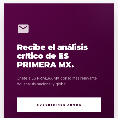
mail
Recibe el análisis
crítico de ES
PRIMERA MX.
Únete a ES PRIMERA MX con lo más relevante
del análisis nacional y global.
SUSCRIBIRSE AHORA