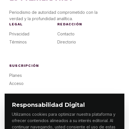
Periodismo de autoridad comprometido con la
verdad y la profundidad analítica.
LEGAL
REDACCIÓN
Privacidad
Contacto
Términos
Directorio
SUSCRIPCIÓN
Planes
Acceso
Responsabilidad Digital
Utilizamos cookies para optimizar nuestra plataforma y
ofrecer contenidos alineados a su interés editorial. Al
© 2026 ES PRIMERA MX. ALGUNOS DERECHOS
RESERVADOS / DESIGN
MAKING.MX
continuar navegando, usted consiente el uso de estas