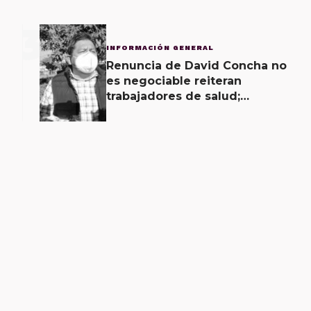
3
INFORMACIÓN GENERAL
Renuncia de David Concha no
es negociable reiteran
trabajadores de salud;
gobierno ofrecerá
contrapropuesta a demandas