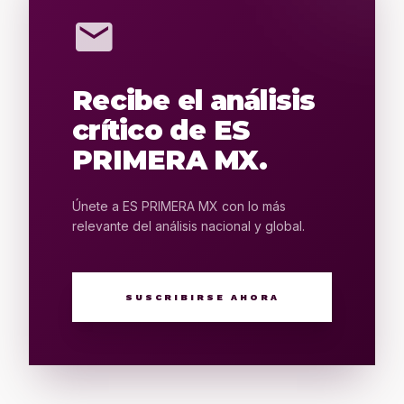
mail
Recibe el análisis
crítico de ES
PRIMERA MX.
Únete a ES PRIMERA MX con lo más
relevante del análisis nacional y global.
SUSCRIBIRSE AHORA