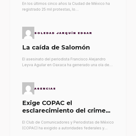
En los últimos cinco años la Ciudad de México ha
registrado 25 mil protestas, lo…
SOLEDAD JARQUÍN EDGAR
La caída de Salomón
El asesinato del periodista Francisco Alejandro
Leyva Aguilar en Oaxaca ha generado una ola de…
AGENCIAS
Exige COPAC el
esclarecimiento del crimen
de Alex Leyva
El Club de Comunicadores y Periodistas de México
(COPAC) ha exigido a autoridades federales y…