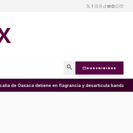
X
search
mail
SUSCRIBIRSE
lía de Oaxaca detiene en flagrancia y desarticula banda dedica