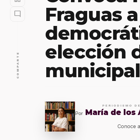
Fraguas a
mode_comment
democrát
elección 
COMPARTE
municipa
PERIODISMO D
María de los
Por
Conoce a