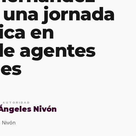
 una jornada
ica en
de agentes
les
E AUTORIDAD
 Ángeles Nivón
 Nivón