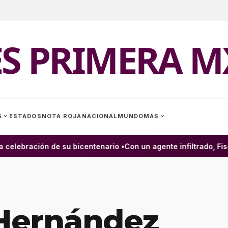
ES PRIMERA M
expand_more
expand_more
S
ESTADOS
NOTA ROJA
NACIONAL
MUNDO
MÁS
elebración de su bicentenario •
Con un agente infiltrado, Fisca
Hernández