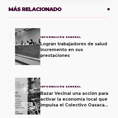
MÁS RELACIONADO
1
INFORMACIÓN GENERAL
Logran trabajadores de salud
incremento en sus
prestaciones
2
INFORMACIÓN GENERAL
Bazar Vecinal una acción para
activar la economía local que
impulsa el Colectivo Oaxaca
Vecinal