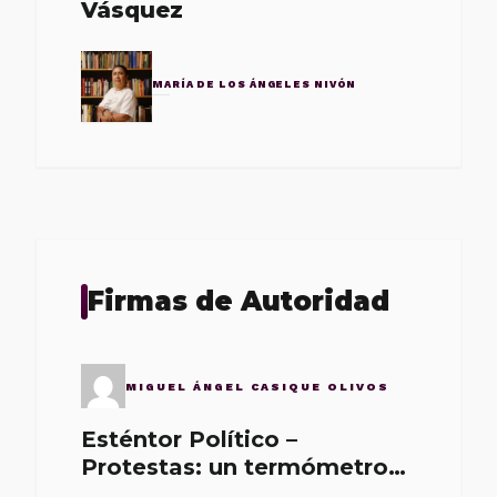
Vásquez
MARÍA DE LOS ÁNGELES NIVÓN
Firmas de Autoridad
MIGUEL ÁNGEL CASIQUE OLIVOS
Esténtor Político –
Protestas: un termómetro
de malos gobernantes