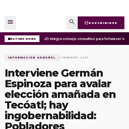
menu
search
mail
SUSCRIBIRSE
UABJO integra consejo consultivo para fortalecer la c
ÚLTIMA HORA
INFORMACIÓN GENERAL
3 FEBRERO, 2017
Interviene Germán
Espinoza para avalar
elección amañada en
Tecóatl; hay
ingobernabilidad:
Pobladores