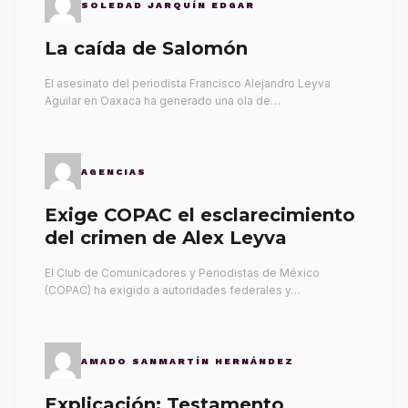
SOLEDAD JARQUÍN EDGAR
La caída de Salomón
El asesinato del periodista Francisco Alejandro Leyva
Aguilar en Oaxaca ha generado una ola de…
AGENCIAS
Exige COPAC el esclarecimiento
del crimen de Alex Leyva
El Club de Comunicadores y Periodistas de México
(COPAC) ha exigido a autoridades federales y…
AMADO SANMARTÍN HERNÁNDEZ
Explicación: Testamento