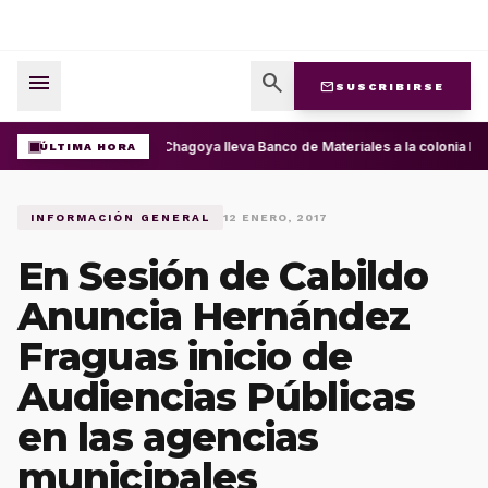
menu
search
mail
SUSCRIBIRSE
Ray Chagoya lleva Banco de Materiales a la colonia Pr
ÚLTIMA HORA
INFORMACIÓN GENERAL
12 ENERO, 2017
En Sesión de Cabildo
Anuncia Hernández
Fraguas inicio de
Audiencias Públicas
en las agencias
municipales