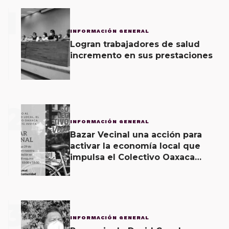
1
INFORMACIÓN GENERAL
Logran trabajadores de salud
incremento en sus prestaciones
2
INFORMACIÓN GENERAL
Bazar Vecinal una acción para
activar la economía local que
impulsa el Colectivo Oaxaca
Vecinal
3
INFORMACIÓN GENERAL