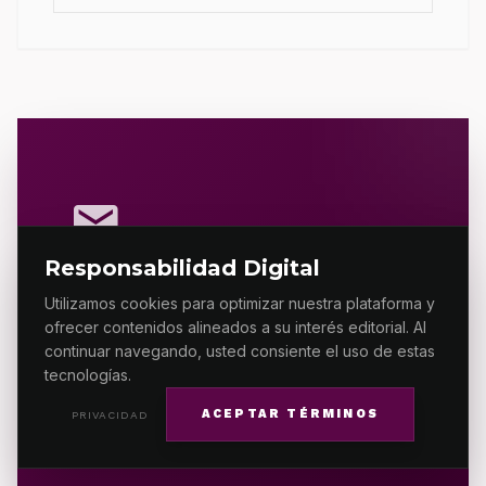
mail
Responsabilidad Digital
Recibe el análisis
Utilizamos cookies para optimizar nuestra plataforma y
crítico de ES
ofrecer contenidos alineados a su interés editorial. Al
continuar navegando, usted consiente el uso de estas
PRIMERA MX.
tecnologías.
ACEPTAR TÉRMINOS
PRIVACIDAD
Únete a ES PRIMERA MX con lo más relevante
del análisis nacional y global.