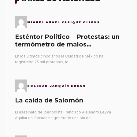
MIGUEL ÁNGEL CASIQUE OLIVOS
Esténtor Político – Protestas: un
termómetro de malos
gobernantes
En los últimos cinco años la Ciudad de México ha
registrado 25 mil protestas, lo…
SOLEDAD JARQUÍN EDGAR
La caída de Salomón
El asesinato del periodista Francisco Alejandro Leyva
Aguilar en Oaxaca ha generado una ola de…