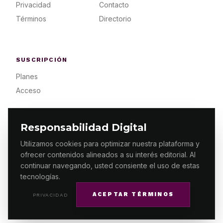
Privacidad
Contacto
Términos
Directorio
SUSCRIPCIÓN
Planes
Acceso
Responsabilidad Digital
Utilizamos cookies para optimizar nuestra plataforma y
ofrecer contenidos alineados a su interés editorial. Al
© 2026 ES PRIMERA MX. ALGUNOS DERECHOS
RESERVADOS / DESIGN
MAKING.MX
continuar navegando, usted consiente el uso de estas
tecnologías.
ACEPTAR TÉRMINOS
PRIVACIDAD