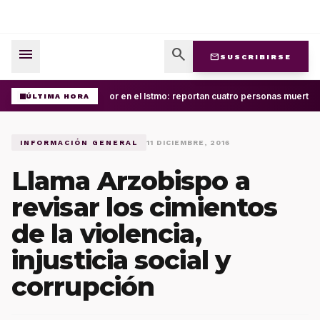
menu
search
mail
SUSCRIBIRSE
Terror en el Istmo: reportan cuatro personas muertas
ÚLTIMA HORA
INFORMACIÓN GENERAL
11 DICIEMBRE, 2016
Llama Arzobispo a
revisar los cimientos
de la violencia,
injusticia social y
corrupción