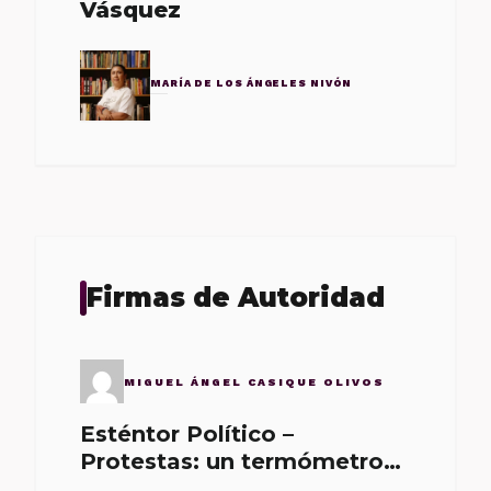
Vásquez
MARÍA DE LOS ÁNGELES NIVÓN
Firmas de Autoridad
MIGUEL ÁNGEL CASIQUE OLIVOS
Esténtor Político –
Protestas: un termómetro
de malos gobernantes