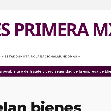
ES PRIMERA M
expand_more
expand_more
S
ESTADOS
NOTA ROJA
NACIONAL
MUNDO
MÁS
 posible uso de fraude y cero seguridad de la empresa de Elon 
lan bienes