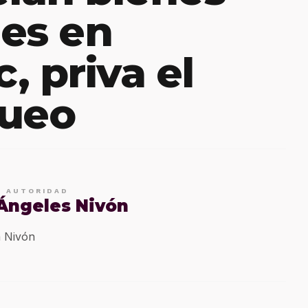
es en
, priva el
queo
E AUTORIDAD
 Ángeles Nivón
 Nivón