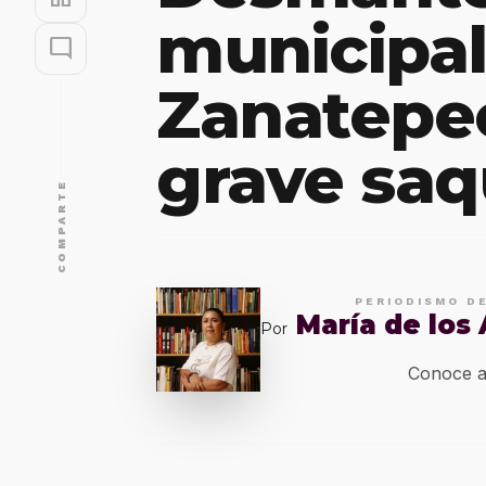
municipal
mode_comment
Zanatepec
grave sa
COMPARTE
PERIODISMO D
María de los
Por
Conoce a