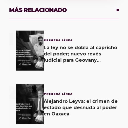
MÁS RELACIONADO
1
PRIMERA LÍNEA
La ley no se dobla al capricho
del poder; nuevo revés
judicial para Geovany
Vásquez
2
PRIMERA LÍNEA
Alejandro Leyva: el crimen de
estado que desnuda al poder
en Oaxaca