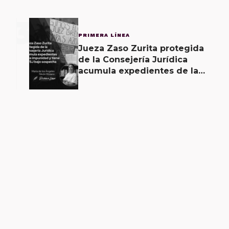
3
PRIMERA LÍNEA
Jueza Zaso Zurita protegida
de la Consejería Jurídica
acumula expedientes de la
impunidad y tiene al TSJ bajo
sospecha