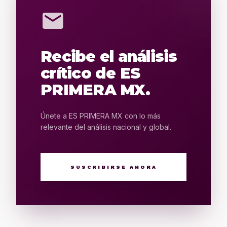
mail
Recibe el análisis
crítico de ES
PRIMERA MX.
Únete a ES PRIMERA MX con lo más
relevante del análisis nacional y global.
SUSCRIBIRSE AHORA