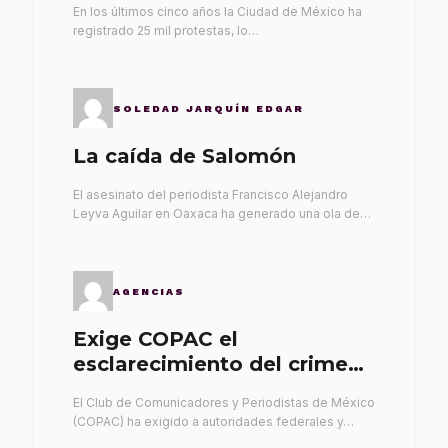
En los últimos cinco años la Ciudad de México ha
registrado 25 mil protestas, lo…
SOLEDAD JARQUÍN EDGAR
La caída de Salomón
El asesinato del periodista Francisco Alejandro
Leyva Aguilar en Oaxaca ha generado una ola de…
AGENCIAS
Exige COPAC el
esclarecimiento del crimen
de Alex Leyva
El Club de Comunicadores y Periodistas de México
(COPAC) ha exigido a autoridades federales y…