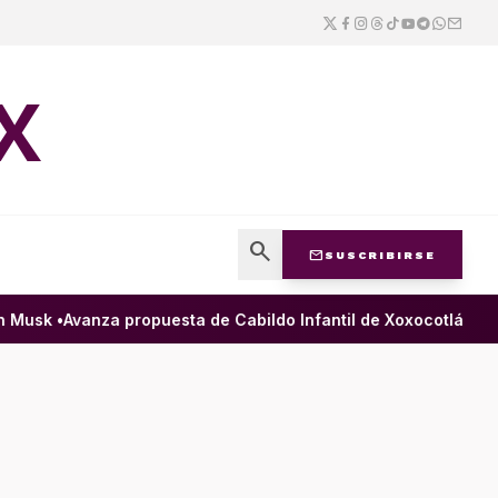
X
search
mail
SUSCRIBIRSE
Musk •
Avanza propuesta de Cabildo Infantil de Xoxocotlán para 