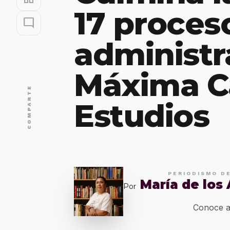
17 proces
mode_comment
administr
Máxima C
COMPARTE
Estudios
PERIODISMO D
María de los
Por
Conoce a