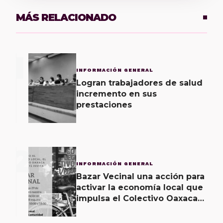
MÁS RELACIONADO
1
INFORMACIÓN GENERAL
Logran trabajadores de salud
incremento en sus
prestaciones
2
INFORMACIÓN GENERAL
Bazar Vecinal una acción para
activar la economía local que
impulsa el Colectivo Oaxaca
Vecinal