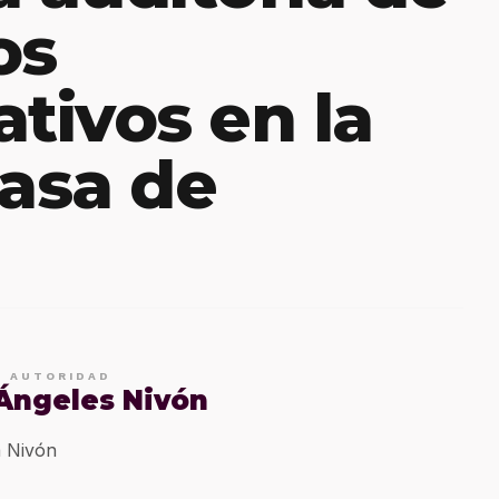
os
ativos en la
asa de
E AUTORIDAD
 Ángeles Nivón
 Nivón