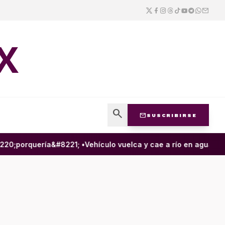
X
search
mail
SUSCRIBIRSE
0;porquería&#8221; •
Vehículo vuelca y cae a río en aguas negr