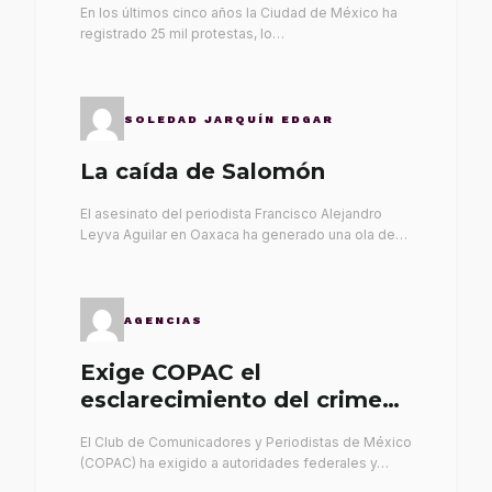
En los últimos cinco años la Ciudad de México ha
registrado 25 mil protestas, lo…
SOLEDAD JARQUÍN EDGAR
La caída de Salomón
El asesinato del periodista Francisco Alejandro
Leyva Aguilar en Oaxaca ha generado una ola de…
AGENCIAS
Exige COPAC el
esclarecimiento del crimen
de Alex Leyva
El Club de Comunicadores y Periodistas de México
(COPAC) ha exigido a autoridades federales y…