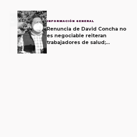
3
INFORMACIÓN GENERAL
Renuncia de David Concha no
es negociable reiteran
trabajadores de salud;
gobierno ofrecerá
contrapropuesta a demandas