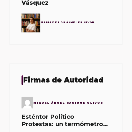
Vásquez
MARÍA DE LOS ÁNGELES NIVÓN
Firmas de Autoridad
MIGUEL ÁNGEL CASIQUE OLIVOS
Esténtor Político –
Protestas: un termómetro
de malos gobernantes