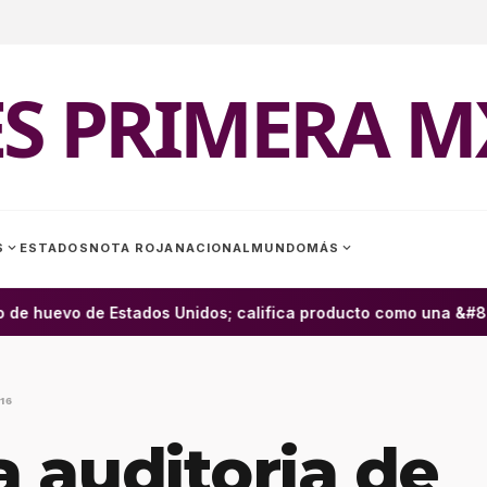
ES PRIMERA M
expand_more
expand_more
S
ESTADOS
NOTA ROJA
NACIONAL
MUNDO
MÁS
de huevo de Estados Unidos; califica producto como una &#822
16
a auditoria de