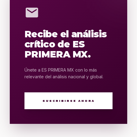
mail
Recibe el análisis
crítico de ES
PRIMERA MX.
Únete a ES PRIMERA MX con lo más
relevante del análisis nacional y global.
SUSCRIBIRSE AHORA