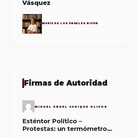
Vásquez
MARÍA DE LOS ÁNGELES NIVÓN
Firmas de Autoridad
MIGUEL ÁNGEL CASIQUE OLIVOS
Esténtor Político –
Protestas: un termómetro
de malos gobernantes