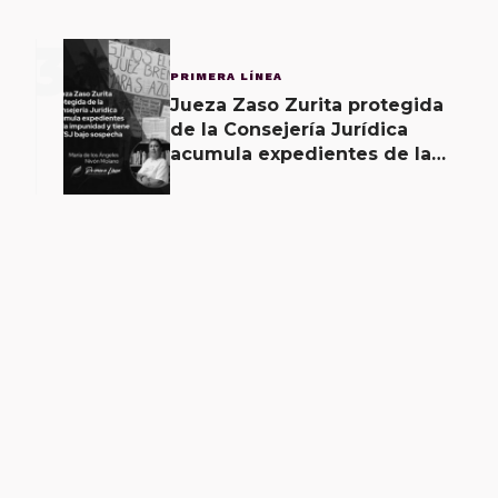
3
PRIMERA LÍNEA
Jueza Zaso Zurita protegida
de la Consejería Jurídica
acumula expedientes de la
impunidad y tiene al TSJ bajo
sospecha