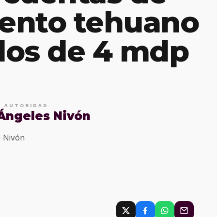
ento tehuano
dos de 4 mdp
E AUTORIDAD
 Ángeles Nivón
 Nivón