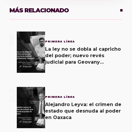
MÁS RELACIONADO
1
PRIMERA LÍNEA
La ley no se dobla al capricho
del poder; nuevo revés
judicial para Geovany
Vásquez
2
PRIMERA LÍNEA
Alejandro Leyva: el crimen de
estado que desnuda al poder
en Oaxaca