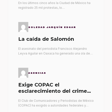
En los últimos cinco años la Ciudad de México ha
registrado 25 mil protestas, lo…
SOLEDAD JARQUÍN EDGAR
La caída de Salomón
El asesinato del periodista Francisco Alejandro
Leyva Aguilar en Oaxaca ha generado una ola de…
AGENCIAS
Exige COPAC el
esclarecimiento del crimen
de Alex Leyva
El Club de Comunicadores y Periodistas de México
(COPAC) ha exigido a autoridades federales y…