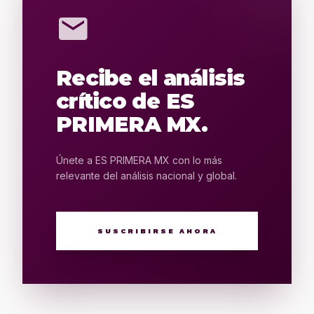
mail
Recibe el análisis
crítico de ES
PRIMERA MX.
Únete a ES PRIMERA MX con lo más
relevante del análisis nacional y global.
SUSCRIBIRSE AHORA