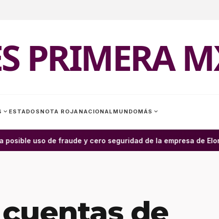
ES PRIMERA M
expand_more
expand_more
S
ESTADOS
NOTA ROJA
NACIONAL
MUNDO
MÁS
 posible uso de fraude y cero seguridad de la empresa de Elon 
 cuentas de