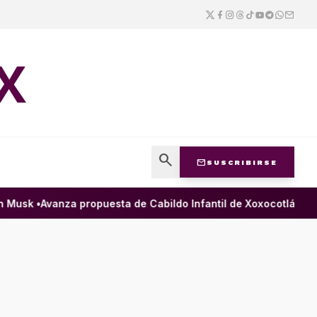
X
search
mail
SUSCRIBIRSE
Musk •
Avanza propuesta de Cabildo Infantil de Xoxocotlán para g