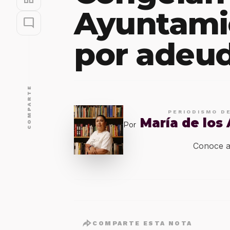
Ayuntami
mode_comment
por adeu
COMPARTE
PERIODISMO D
María de los
Por
Conoce a
COMPARTE ESTA NOTA