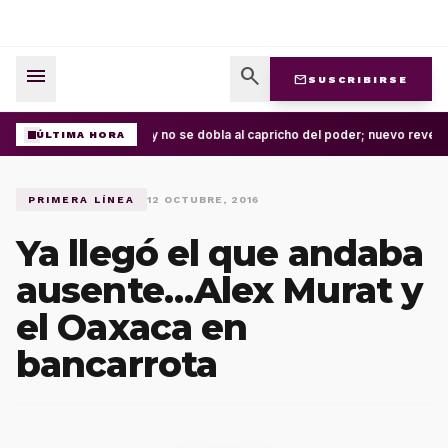
menu
search
mail
SUSCRIBIRSE
La ley no se dobla al capricho del poder; nuevo revés 
ÚLTIMA HORA
PRIMERA LÍNEA
12 OCTUBRE, 2016
Ya llegó el que andaba
ausente…Alex Murat y
el Oaxaca en
bancarrota