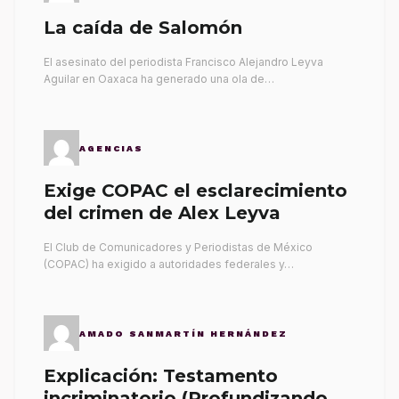
La caída de Salomón
El asesinato del periodista Francisco Alejandro Leyva
Aguilar en Oaxaca ha generado una ola de…
AGENCIAS
Exige COPAC el esclarecimiento
del crimen de Alex Leyva
El Club de Comunicadores y Periodistas de México
(COPAC) ha exigido a autoridades federales y…
AMADO SANMARTÍN HERNÁNDEZ
Explicación: Testamento
incriminatorio (Profundizando su