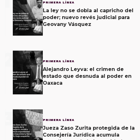
1
PRIMERA LÍNEA
La ley no se dobla al capricho del
poder; nuevo revés judicial para
Geovany Vásquez
2
PRIMERA LÍNEA
Alejandro Leyva: el crimen de
estado que desnuda al poder en
Oaxaca
3
PRIMERA LÍNEA
Jueza Zaso Zurita protegida de la
Consejería Jurídica acumula