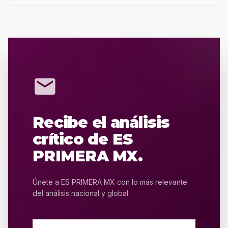
mail
Recibe el análisis
crítico de ES
PRIMERA MX.
Únete a ES PRIMERA MX con lo más relevante
del análisis nacional y global.