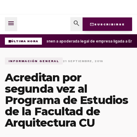
menu
search
mail
SUSCRIBIRSE
Detienen a apoderada legal de empresa ligada a Ernest
ÚLTIMA HORA
INFORMACIÓN GENERAL
21 SEPTIEMBRE, 2016
Acreditan por
segunda vez al
Programa de Estudios
de la Facultad de
Arquitectura CU