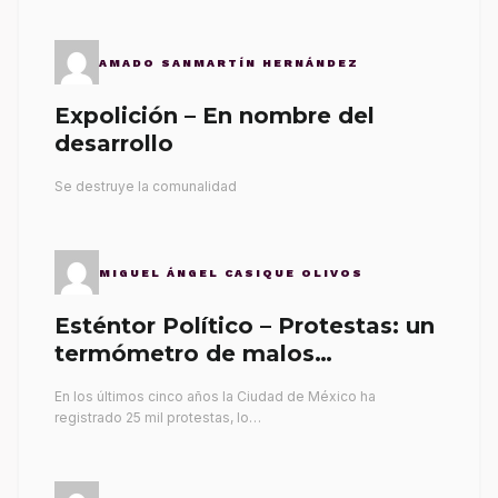
AMADO SANMARTÍN HERNÁNDEZ
Expolición – En nombre del
desarrollo
Se destruye la comunalidad
MIGUEL ÁNGEL CASIQUE OLIVOS
Esténtor Político – Protestas: un
termómetro de malos
gobernantes
En los últimos cinco años la Ciudad de México ha
registrado 25 mil protestas, lo…