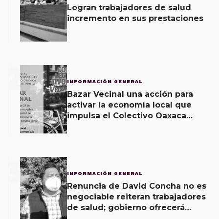
Logran trabajadores de salud
incremento en sus prestaciones
2
INFORMACIÓN GENERAL
Bazar Vecinal una acción para
activar la economía local que
impulsa el Colectivo Oaxaca
Vecinal
3
INFORMACIÓN GENERAL
Renuncia de David Concha no es
negociable reiteran trabajadores
de salud; gobierno ofrecerá
contrapropuesta a demandas