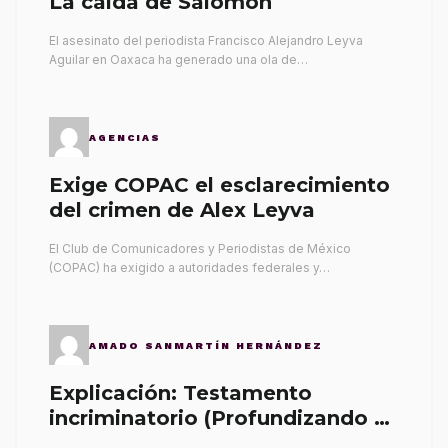
La caída de Salomón
El asesinato del periodista Francisco Alejandro Leyva
Aguilar en Oaxaca ha generado una ola de…
AGENCIAS
Exige COPAC el esclarecimiento
del crimen de Alex Leyva
El Club de Comunicadores y Periodistas de México
(COPAC) ha exigido a autoridades federales y…
AMADO SANMARTÍN HERNÁNDEZ
Explicación: Testamento
incriminatorio (Profundizando su
propia tumba)