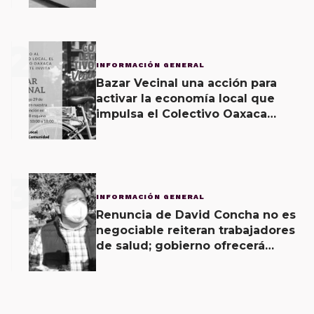
2
INFORMACIÓN GENERAL
Bazar Vecinal una acción para
activar la economía local que
impulsa el Colectivo Oaxaca
Vecinal
3
INFORMACIÓN GENERAL
Renuncia de David Concha no es
negociable reiteran trabajadores
de salud; gobierno ofrecerá
contrapropuesta a demandas