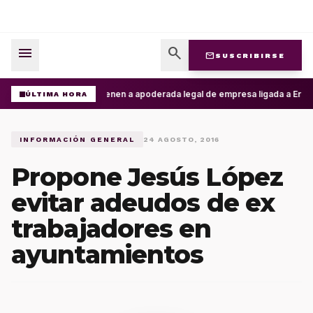
menu
search
mail
SUSCRIBIRSE
Detienen a apoderada legal de empresa ligada a Ernesto
ÚLTIMA HORA
INFORMACIÓN GENERAL
24 AGOSTO, 2016
Propone Jesús López
evitar adeudos de ex
trabajadores en
ayuntamientos