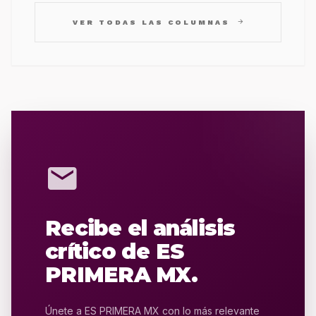
arrow_forward
VER TODAS LAS COLUMNAS
mail
Recibe el análisis
crítico de ES
PRIMERA MX.
Únete a ES PRIMERA MX con lo más relevante