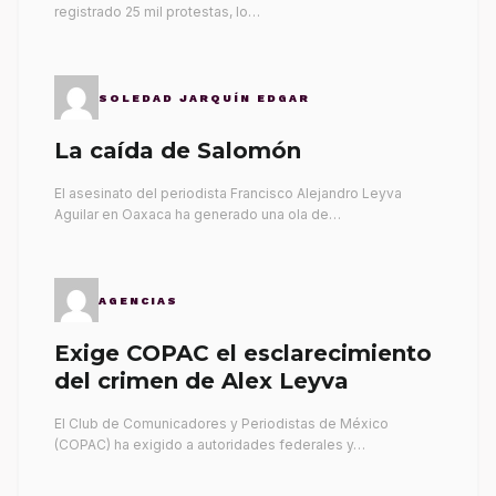
registrado 25 mil protestas, lo…
SOLEDAD JARQUÍN EDGAR
La caída de Salomón
El asesinato del periodista Francisco Alejandro Leyva
Aguilar en Oaxaca ha generado una ola de…
AGENCIAS
Exige COPAC el esclarecimiento
del crimen de Alex Leyva
El Club de Comunicadores y Periodistas de México
(COPAC) ha exigido a autoridades federales y…