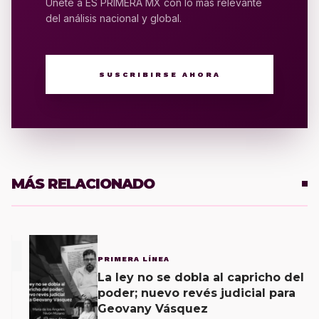
Únete a ES PRIMERA MX con lo más relevante
del análisis nacional y global.
SUSCRIBIRSE AHORA
MÁS RELACIONADO
1
PRIMERA LÍNEA
La ley no se dobla al capricho del
poder; nuevo revés judicial para
Geovany Vásquez