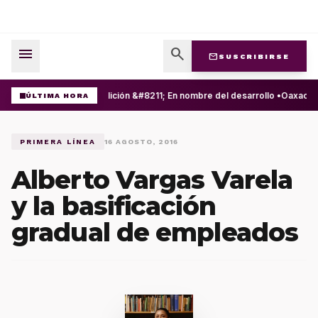
menu
search
mail
SUSCRIBIRSE
Expolición &#8211; En nombre del desarrollo •
Oaxaca se
ÚLTIMA HORA
PRIMERA LÍNEA
16 AGOSTO, 2016
Alberto Vargas Varela
y la basificación
gradual de empleados