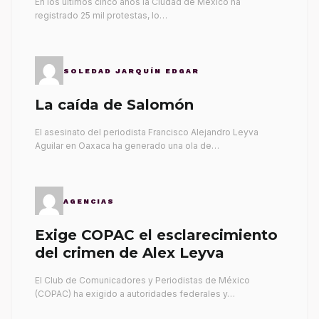
En los últimos cinco años la Ciudad de México ha
registrado 25 mil protestas, lo…
SOLEDAD JARQUÍN EDGAR
La caída de Salomón
El asesinato del periodista Francisco Alejandro Leyva
Aguilar en Oaxaca ha generado una ola de…
AGENCIAS
Exige COPAC el esclarecimiento
del crimen de Alex Leyva
El Club de Comunicadores y Periodistas de México
(COPAC) ha exigido a autoridades federales y…