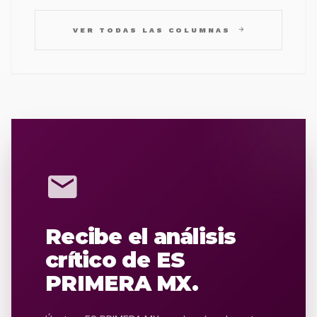
arrow_forward
VER TODAS LAS COLUMNAS
mail
Recibe el análisis
crítico de ES
PRIMERA MX.