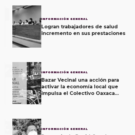
1
INFORMACIÓN GENERAL
Logran trabajadores de salud
incremento en sus prestaciones
2
INFORMACIÓN GENERAL
Bazar Vecinal una acción para
activar la economía local que
impulsa el Colectivo Oaxaca
Vecinal
3
INFORMACIÓN GENERAL