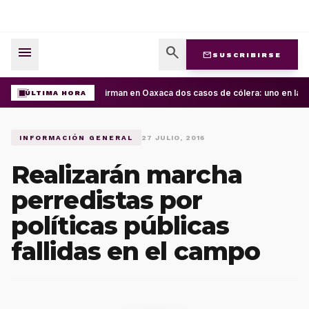
menu
search
mail
SUSCRIBIRSE
Confirman en Oaxaca dos casos de cólera: uno en la Cu
ÚLTIMA HORA
INFORMACIÓN GENERAL
27 JULIO, 2016
Realizarán marcha
perredistas por
políticas públicas
fallidas en el campo