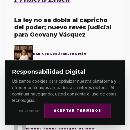
La ley no se dobla al capricho
del poder; nuevo revés judicial
para Geovany Vásquez
MARÍA DE LOS ÁNGELES NIVÓN
Responsabilidad Digital
Utilizamos cookies para optimizar nuestra plataforma y
ofrecer contenidos alineados a su interés editorial. Al
continuar navegando, usted consiente el uso de estas
tecnologías.
Firmas de Autoridad
ACEPTAR TÉRMINOS
PRIVACIDAD
MIGUEL ÁNGEL CASIQUE OLIVOS