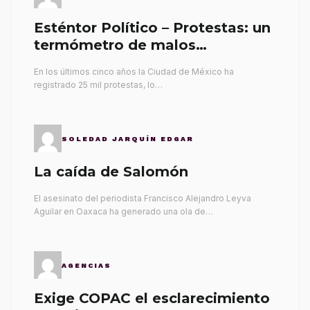
Esténtor Político – Protestas: un
termómetro de malos
gobernantes
En los últimos cinco años la Ciudad de México ha
registrado 25 mil protestas, lo…
SOLEDAD JARQUÍN EDGAR
La caída de Salomón
El asesinato del periodista Francisco Alejandro Leyva
Aguilar en Oaxaca ha generado una ola de…
AGENCIAS
Exige COPAC el esclarecimiento