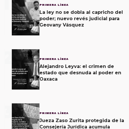
1
PRIMERA LÍNEA
La ley no se dobla al capricho del
poder; nuevo revés judicial para
Geovany Vásquez
2
PRIMERA LÍNEA
Alejandro Leyva: el crimen de
estado que desnuda al poder en
Oaxaca
3
PRIMERA LÍNEA
Jueza Zaso Zurita protegida de la
Consejería Jurídica acumula