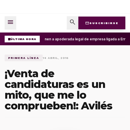
menu
search
mail
SUSCRIBIRSE
Detienen a apoderada legal de empresa ligada a Ernesto 
ÚLTIMA HORA
PRIMERA LÍNEA
14 ABRIL, 2016
¡Venta de
candidaturas es un
mito, que me lo
comprueben!: Avilés