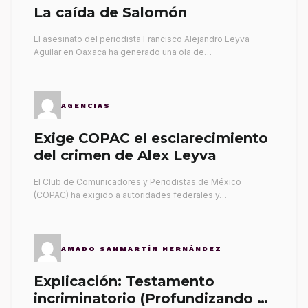
La caída de Salomón
El asesinato del periodista Francisco Alejandro Leyva
Aguilar en Oaxaca ha generado una ola de…
AGENCIAS
Exige COPAC el esclarecimiento
del crimen de Alex Leyva
El Club de Comunicadores y Periodistas de México
(COPAC) ha exigido a autoridades federales y…
AMADO SANMARTÍN HERNÁNDEZ
Explicación: Testamento
incriminatorio (Profundizando su