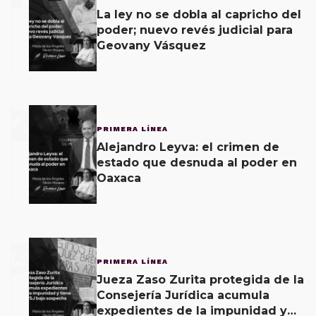
La ley no se dobla al capricho del
poder; nuevo revés judicial para
Geovany Vásquez
2
PRIMERA LÍNEA
Alejandro Leyva: el crimen de
estado que desnuda al poder en
Oaxaca
3
PRIMERA LÍNEA
Jueza Zaso Zurita protegida de la
Consejería Jurídica acumula
expedientes de la impunidad y