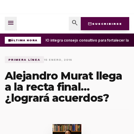
menu
search
mail
SUSCRIBIRSE
UABJO integra consejo consultivo para fortalecer la cel
ÚLTIMA HORA
PRIMERA LÍNEA
15 ENERO, 2016
Alejandro Murat llega
a la recta final…
¿logrará acuerdos?