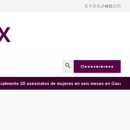
X
search
mail
SUSCRIBIRSE
almente 38 asesinatos de mujeres en seis meses en Oaxaca; 11 