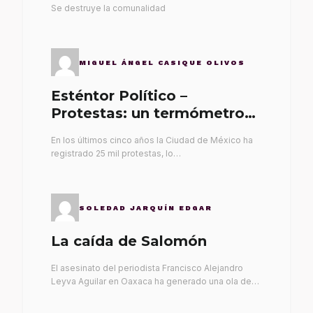
Se destruye la comunalidad
MIGUEL ÁNGEL CASIQUE OLIVOS
Esténtor Político –
Protestas: un termómetro
de malos gobernantes
En los últimos cinco años la Ciudad de México ha
registrado 25 mil protestas, lo…
SOLEDAD JARQUÍN EDGAR
La caída de Salomón
El asesinato del periodista Francisco Alejandro
Leyva Aguilar en Oaxaca ha generado una ola de…