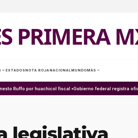
ES PRIMERA M
expand_more
expand_more
S
ESTADOS
NOTA ROJA
NACIONAL
MUNDO
MÁS
o Ruffo por huachicol fiscal •
Gobierno federal registra ofici
 legislativa