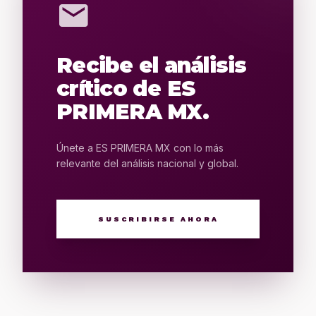
mail
Recibe el análisis
crítico de ES
PRIMERA MX.
Únete a ES PRIMERA MX con lo más
relevante del análisis nacional y global.
SUSCRIBIRSE AHORA