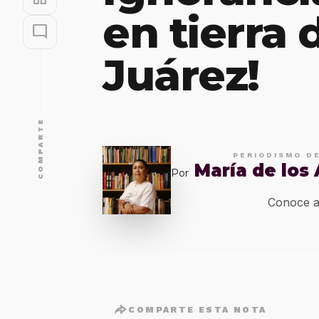
en tierra 
mode_comment
Juárez!
COMPARTE
PERIODISMO D
María de los
Por
Conoce a
COMPARTE ESTA NOTA