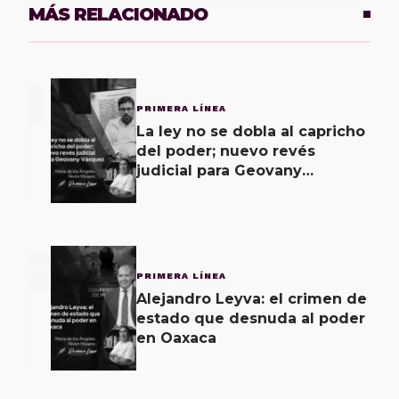
MÁS RELACIONADO
1
PRIMERA LÍNEA
La ley no se dobla al capricho
del poder; nuevo revés
judicial para Geovany
Vásquez
2
PRIMERA LÍNEA
Alejandro Leyva: el crimen de
estado que desnuda al poder
en Oaxaca