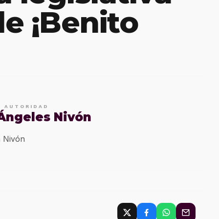
de ¡Benito
E AUTORIDAD
 Ángeles Nivón
 Nivón