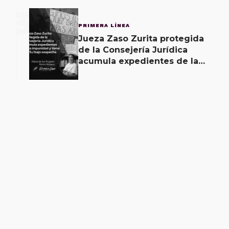
3
PRIMERA LÍNEA
Jueza Zaso Zurita protegida
de la Consejería Jurídica
acumula expedientes de la
impunidad y tiene al TSJ bajo
sospecha