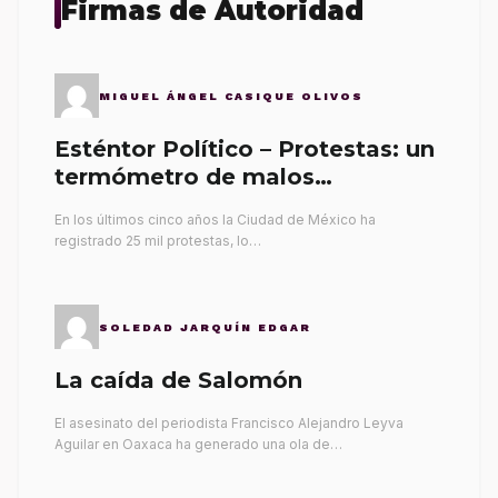
Firmas de Autoridad
MIGUEL ÁNGEL CASIQUE OLIVOS
Esténtor Político – Protestas: un
termómetro de malos
gobernantes
En los últimos cinco años la Ciudad de México ha
registrado 25 mil protestas, lo…
SOLEDAD JARQUÍN EDGAR
La caída de Salomón
El asesinato del periodista Francisco Alejandro Leyva
Aguilar en Oaxaca ha generado una ola de…