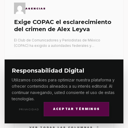
AGENCIAS
Exige COPAC el esclarecimiento
del crimen de Alex Leyva
El Club de Comunicadores y Periodistas de México
(COPAC) ha exigido a autoridades federales y…
AMADO SANMARTÍN HERNÁNDEZ
Responsabilidad Digital
Utilizamos cookies para optimizar nuestra plataforma y
Explicación: Testamento
ofrecer contenidos alineados a su interés editorial. Al
incriminatorio (Profundizando su
continuar navegando, usted consiente el uso de estas
propia tumba)
tecnologías.
El texto exige que la Fiscalía Federal investigue el
asesinato a tiros del periodista Francisco…
ACEPTAR TÉRMINOS
PRIVACIDAD
arrow_forward
VER TODAS LAS COLUMNAS