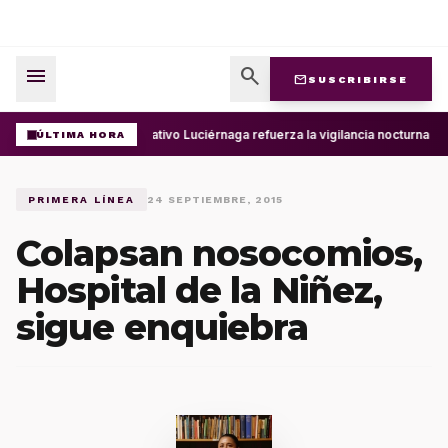
menu
search
mail
SUSCRIBIRSE
Operativo Luciérnaga refuerza la vigilancia nocturna en
ÚLTIMA HORA
PRIMERA LÍNEA
24 SEPTIEMBRE, 2015
Colapsan nosocomios,
Hospital de la Niñez,
sigue enquiebra