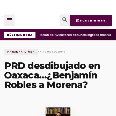
menu
search
mail
SUSCRIBIRSE
Asociación de Avicultores denuncia ingreso masivo de
ÚLTIMA HORA
PRIMERA LÍNEA
17 AGOSTO, 2015
PRD desdibujado en
Oaxaca…¿Benjamín
Robles a Morena?