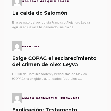
SOLEDAD JARQUÍN EDGAR
La caída de Salomón
El asesinato del periodista Francisco Alejandro Leyva
Aguilar en Oaxaca ha generado una ola de…
AGENCIAS
Exige COPAC el esclarecimiento
del crimen de Alex Leyva
El Club de Comunicadores y Periodistas de México
(COPAC) ha exigido a autoridades federales y…
AMADO SANMARTÍN HERNÁNDEZ
Explicación: Testamento