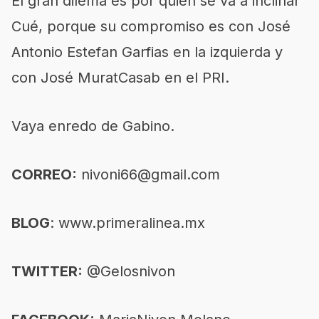
El gran dilema es por quién se va a inclinar
Cué, porque su compromiso es con José
Antonio Estefan Garfias en la izquierda y
con José MuratCasab en el PRI.
Vaya enredo de Gabino.
CORREO:
nivoni66@gmail.com
BLOG
:
www.primeralinea.mx
TWITTER:
@Gelosnivon