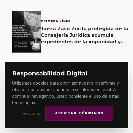
2
PRIMERA LÍNEA
Jueza Zaso Zurita protegida de la
Consejería Jurídica acumula
expedientes de la impunidad y
tiene al TSJ bajo sospecha
3
Responsabilidad Digital
PRIMERA LÍNEA
Utilizamos cookies para optimizar nuestra plataforma y
Oaxaca: el Estado que perdió el
ofrecer contenidos alineados a su interés editorial. Al
control, donde las balas
continuar navegando, usted consiente el uso de estas
sustituyeron a la autoridad
tecnologías.
ACEPTAR TÉRMINOS
PRIVACIDAD