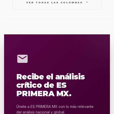
arrow_forward
VER TODAS LAS COLUMNAS
mail
Recibe el análisis
crítico de ES
PRIMERA MX.
Únete a ES PRIMERA MX con lo más relevante
del análisis nacional y global.