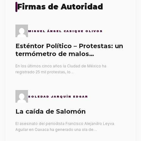
Firmas de Autoridad
MIGUEL ÁNGEL CASIQUE OLIVOS
Esténtor Político – Protestas: un
termómetro de malos
gobernantes
En los últimos cinco años la Ciudad de México ha
registrado 25 mil protestas, lo…
SOLEDAD JARQUÍN EDGAR
La caída de Salomón
El asesinato del periodista Francisco Alejandro Leyva
Aguilar en Oaxaca ha generado una ola de…