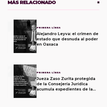
MÁS RELACIONADO
1
PRIMERA LÍNEA
Alejandro Leyva: el crimen de
estado que desnuda al poder
en Oaxaca
2
PRIMERA LÍNEA
Jueza Zaso Zurita protegida
de la Consejería Jurídica
acumula expedientes de la
impunidad y tiene al TSJ bajo
sospecha