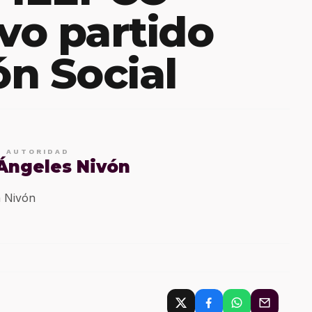
vo partido
n Social
E AUTORIDAD
 Ángeles Nivón
 Nivón