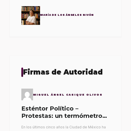
MARÍA DE LOS ÁNGELES NIVÓN
Firmas de Autoridad
MIGUEL ÁNGEL CASIQUE OLIVOS
Esténtor Político –
Protestas: un termómetro
de malos gobernantes
En los últimos cinco años la Ciudad de México ha