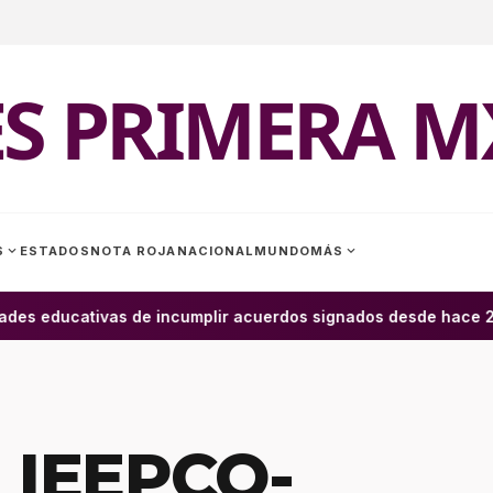
ES PRIMERA M
expand_more
expand_more
S
ESTADOS
NOTA ROJA
NACIONAL
MUNDO
MÁS
des educativas de incumplir acuerdos signados desde hace 2 m
 IEEPCO-