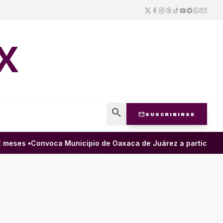
X
search
mail
SUSCRIBIRSE
eses •
Convoca Municipio de Oaxaca de Juárez a participar en 