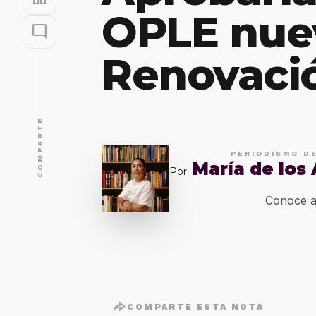
OPLE nue
mode_comment
Renovació
COMPARTE
PERIODISMO D
María de los
Por
Conoce a
COMPARTE ESTA NOTA