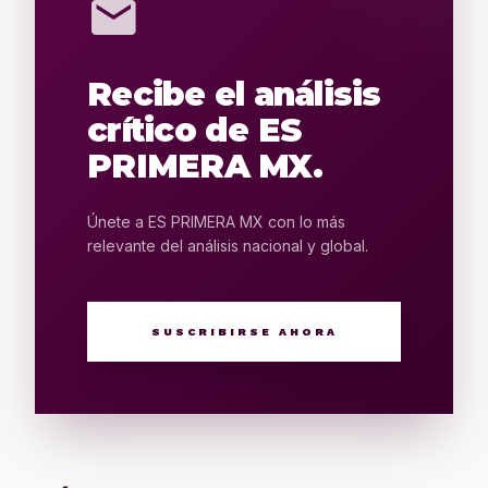
mail
Recibe el análisis
crítico de ES
PRIMERA MX.
Únete a ES PRIMERA MX con lo más
relevante del análisis nacional y global.
SUSCRIBIRSE AHORA