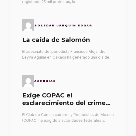
registrado 25 mil protestas, lo…
SOLEDAD JARQUÍN EDGAR
La caída de Salomón
El asesinato del periodista Francisco Alejandro
Leyva Aguilar en Oaxaca ha generado una ola de…
AGENCIAS
Exige COPAC el
esclarecimiento del crimen
de Alex Leyva
El Club de Comunicadores y Periodistas de México
(COPAC) ha exigido a autoridades federales y…