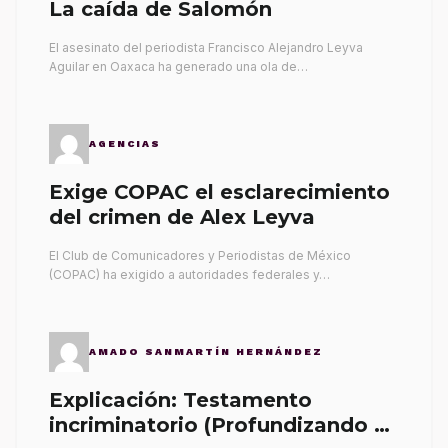
La caída de Salomón
El asesinato del periodista Francisco Alejandro Leyva
Aguilar en Oaxaca ha generado una ola de…
AGENCIAS
Exige COPAC el esclarecimiento
del crimen de Alex Leyva
El Club de Comunicadores y Periodistas de México
(COPAC) ha exigido a autoridades federales y…
AMADO SANMARTÍN HERNÁNDEZ
Explicación: Testamento
incriminatorio (Profundizando su