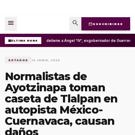
menu
search
mail
SUSCRIBIRSE
FGR detiene a Ángel “N”, exgobernador de Guerrero, 
ÚLTIMA HORA
ESTADOS
12 JUNIO, 2026
Normalistas de
Ayotzinapa toman
caseta de Tlalpan en
autopista México-
Cuernavaca, causan
daños