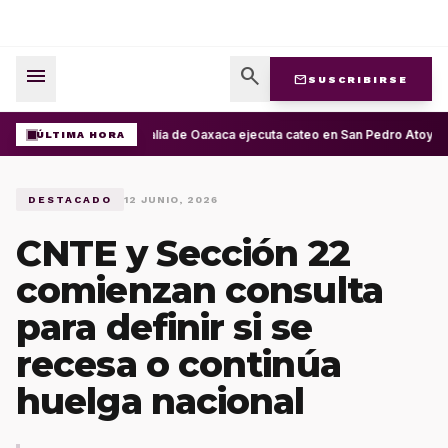
menu
search
mail
SUSCRIBIRSE
Fiscalía de Oaxaca ejecuta cateo en San Pedro Atoyac 
ÚLTIMA HORA
DESTACADO
12 JUNIO, 2026
CNTE y Sección 22
comienzan consulta
para definir si se
recesa o continúa
huelga nacional