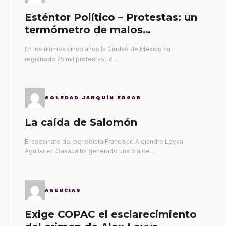
Esténtor Político – Protestas: un
termómetro de malos
gobernantes
En los últimos cinco años la Ciudad de México ha
registrado 25 mil protestas, lo…
SOLEDAD JARQUÍN EDGAR
La caída de Salomón
El asesinato del periodista Francisco Alejandro Leyva
Aguilar en Oaxaca ha generado una ola de…
AGENCIAS
Exige COPAC el esclarecimiento