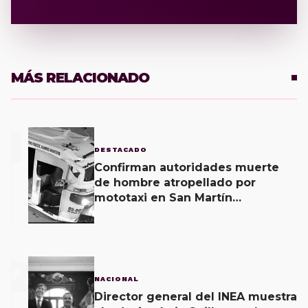
MÁS RELACIONADO
1
DESTACADO
Confirman autoridades muerte
de hombre atropellado por
mototaxi en San Martín
Mexicápam y reclasificación de
delito a homicidio intencional
2
NACIONAL
Director general del INEA muestra