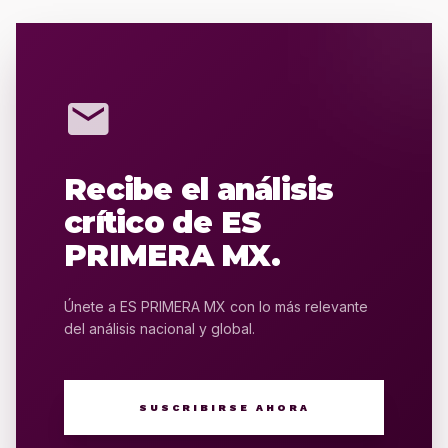
mail
Recibe el análisis
crítico de ES
PRIMERA MX.
Únete a ES PRIMERA MX con lo más relevante
del análisis nacional y global.
SUSCRIBIRSE AHORA