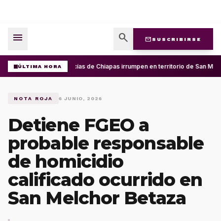
menu
search
mail
SUSCRIBIRSE
Policías de Chiapas irrumpen en territorio de San Migu
ÚLTIMA HORA
NOTA ROJA
6 JUNIO, 2026
Detiene FGEO a
probable responsable
de homicidio
calificado ocurrido en
San Melchor Betaza