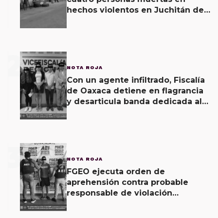
hechos violentos en Juchitán de
Zaragoza y una agresión armada
esta mañana
2
NOTA ROJA
Con un agente infiltrado, Fiscalía
de Oaxaca detiene en flagrancia
y desarticula banda dedicada al
fraude
3
NOTA ROJA
FGEO ejecuta orden de
aprehensión contra probable
responsable de violación
agravada en Matías Romero