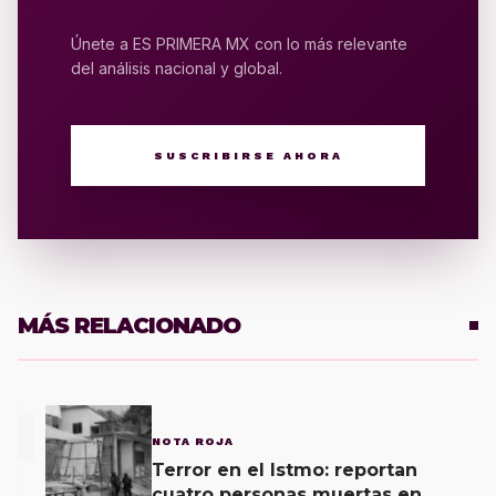
Únete a ES PRIMERA MX con lo más relevante
del análisis nacional y global.
SUSCRIBIRSE AHORA
MÁS RELACIONADO
1
NOTA ROJA
Terror en el Istmo: reportan
cuatro personas muertas en