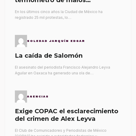
gobernantes
En los últimos cinco años la Ciudad de México ha
registrado 25 mil protestas, lo…
SOLEDAD JARQUÍN EDGAR
La caída de Salomón
El asesinato del periodista Francisco Alejandro Leyva
Aguilar en Oaxaca ha generado una ola de…
AGENCIAS
Exige COPAC el esclarecimiento
del crimen de Alex Leyva
El Club de Comunicadores y Periodistas de México