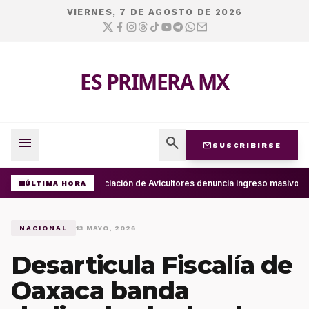
VIERNES, 7 DE AGOSTO DE 2026
ES PRIMERA MX
menu
search
mail
SUSCRIBIRSE
Asociación de Avicultores denuncia ingreso masivo d
ÚLTIMA HORA
NACIONAL
13 MAYO, 2026
Desarticula Fiscalía de
Oaxaca banda