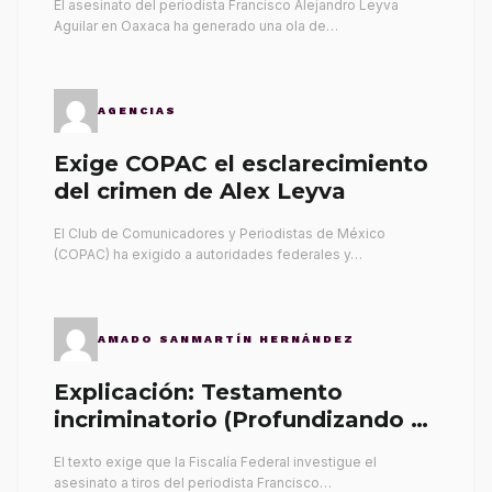
El asesinato del periodista Francisco Alejandro Leyva
Aguilar en Oaxaca ha generado una ola de…
AGENCIAS
Exige COPAC el esclarecimiento
del crimen de Alex Leyva
El Club de Comunicadores y Periodistas de México
(COPAC) ha exigido a autoridades federales y…
AMADO SANMARTÍN HERNÁNDEZ
Explicación: Testamento
incriminatorio (Profundizando su
propia tumba)
El texto exige que la Fiscalía Federal investigue el
asesinato a tiros del periodista Francisco…