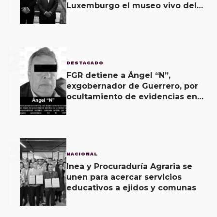
Luxemburgo el museo vivo del
muralismo.
2
DESTACADO
FGR detiene a Ángel “N”,
exgobernador de Guerrero, por
ocultamiento de evidencias en
caso Ayotzinapa
3
NACIONAL
Inea y Procuraduría Agraria se
unen para acercar servicios
educativos a ejidos y comunas