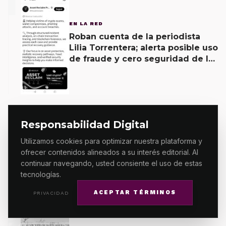
1
EN LA RED
Roban cuenta de la periodista
Lilia Torrentera; alerta posible uso
de fraude y cero seguridad de la
empresa de Elon Musk
2
Responsabilidad Digital
DESTACADO
Utilizamos cookies para optimizar nuestra plataforma y
Confirman autoridades muerte
ofrecer contenidos alineados a su interés editorial. Al
de hombre atropellado por
continuar navegando, usted consiente el uso de estas
mototaxi en San Martín
tecnologías.
Mexicápam y reclasificación de
delito a homicidio intencional
ACEPTAR TÉRMINOS
PRIVACIDAD