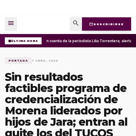
menu
search
mail
SUSCRIBIRSE
Roban cuenta de la periodista Lilia Torrentera; alerta 
ÚLTIMA HORA
PORTADA
7 ABRIL, 2025
Sin resultados
factibles programa de
credencialización de
Morena liderados por
hijos de Jara; entran al
quite los del TUCOS