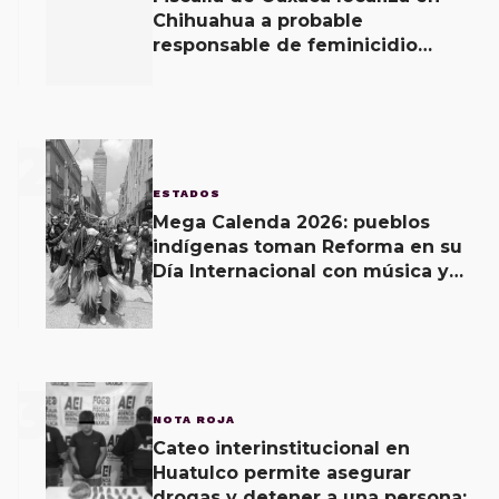
Chihuahua a probable
responsable de feminicidio
agravado cometido en la región
del Istmo.
2
ESTADOS
Mega Calenda 2026: pueblos
indígenas toman Reforma en su
Día Internacional con música y
exigencias
3
NOTA ROJA
Cateo interinstitucional en
Huatulco permite asegurar
drogas y detener a una persona: