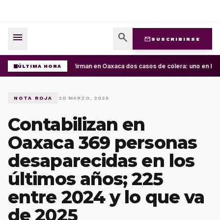
menu
search
mail
SUSCRIBIRSE
Confirman en Oaxaca dos casos de cólera: uno en la C
ÚLTIMA HORA
NOTA ROJA
20 MARZO, 2025
Contabilizan en
Oaxaca 369 personas
desaparecidas en los
últimos años; 225
entre 2024 y lo que va
de 2025