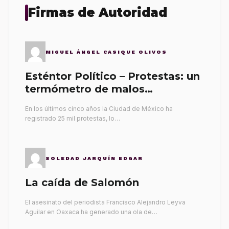
Firmas de Autoridad
MIGUEL ÁNGEL CASIQUE OLIVOS
Esténtor Político – Protestas: un
termómetro de malos
gobernantes
En los últimos cinco años la Ciudad de México ha
registrado 25 mil protestas, lo…
SOLEDAD JARQUÍN EDGAR
La caída de Salomón
El asesinato del periodista Francisco Alejandro Leyva
Aguilar en Oaxaca ha generado una ola de…