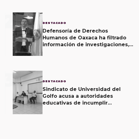
2
DESTACADO
Defensoría de Derechos
Humanos de Oaxaca ha filtrado
información de investigaciones,
revela Fiscal de Oaxaca
3
DESTACADO
Sindicato de Universidad del
Golfo acusa a autoridades
educativas de incumplir
acuerdos signados desde hace 2
meses