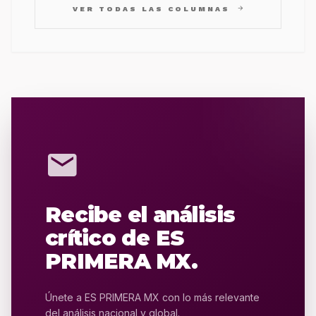
arrow_forward
VER TODAS LAS COLUMNAS
mail
Recibe el análisis
crítico de ES
PRIMERA MX.
Únete a ES PRIMERA MX con lo más relevante
del análisis nacional y global.