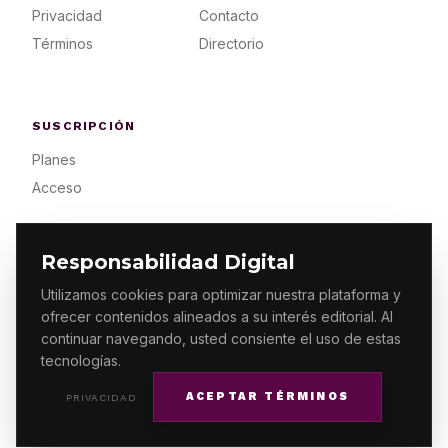
Privacidad
Contacto
Términos
Directorio
SUSCRIPCIÓN
Planes
Acceso
Responsabilidad Digital
Utilizamos cookies para optimizar nuestra plataforma y
ofrecer contenidos alineados a su interés editorial. Al
© 2026 ES PRIMERA MX. ALGUNOS DERECHOS
RESERVADOS / DESIGN
MAKING.MX
continuar navegando, usted consiente el uso de estas
tecnologías.
ACEPTAR TÉRMINOS
PRIVACIDAD