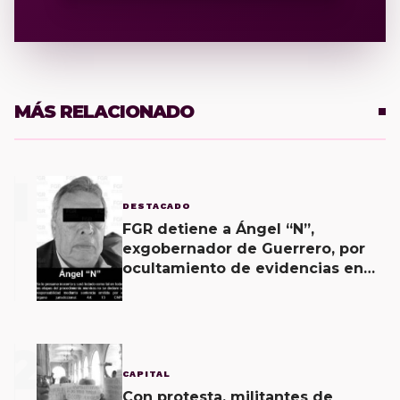
MÁS RELACIONADO
1
DESTACADO
FGR detiene a Ángel “N”,
exgobernador de Guerrero, por
ocultamiento de evidencias en
caso Ayotzinapa
2
CAPITAL
Con protesta, militantes de