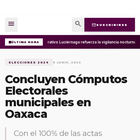
menu
search
mail
SUSCRIBIRSE
Operativo Luciérnaga refuerza la vigilancia nocturna 
ÚLTIMA HORA
ELECCIONES 2024
9 JUNIO, 2024
Concluyen Cómputos
Electorales
municipales en
Oaxaca
Con el 100% de las actas