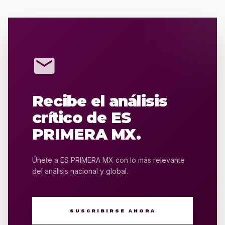
mail
Recibe el análisis
crítico de ES
PRIMERA MX.
Únete a ES PRIMERA MX con lo más relevante
del análisis nacional y global.
SUSCRIBIRSE AHORA