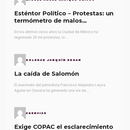
Esténtor Político – Protestas: un
termómetro de malos
gobernantes
En los últimos cinco años la Ciudad de México ha
registrado 25 mil protestas, lo…
SOLEDAD JARQUÍN EDGAR
La caída de Salomón
El asesinato del periodista Francisco Alejandro Leyva
Aguilar en Oaxaca ha generado una ola de…
AGENCIAS
Exige COPAC el esclarecimiento