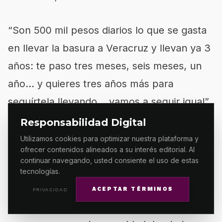
“Son 500 mil pesos diarios lo que se gasta
en llevar la basura a Veracruz y llevan ya 3
años: te paso tres meses, seis meses, un
año… y quieres tres años más para
seguírtela llevando… vamos a seguir igual”,
condenó.
Responsabilidad Digital
Utilizamos cookies para optimizar nuestra plataforma y
ofrecer contenidos alineados a su interés editorial. Al
En materia de seguridad ante el grave
continuar navegando, usted consiente el uso de estas
incremento de la delincuencia y los robos,
tecnologías.
el aspirante del Verde Ecologista propuso
ACEPTAR TÉRMINOS
PRIVACIDAD
una mayor participación y promover