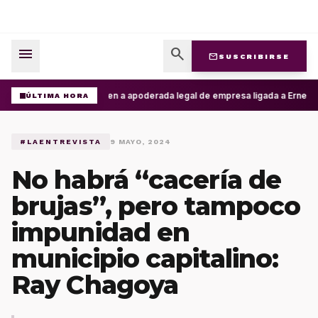
menu
search
mail
SUSCRIBIRSE
Detienen a apoderada legal de empresa ligada a Ernesto R
ÚLTIMA HORA
#LAENTREVISTA
9 MAYO, 2024
No habrá “cacería de
brujas”, pero tampoco
impunidad en
municipio capitalino:
Ray Chagoya