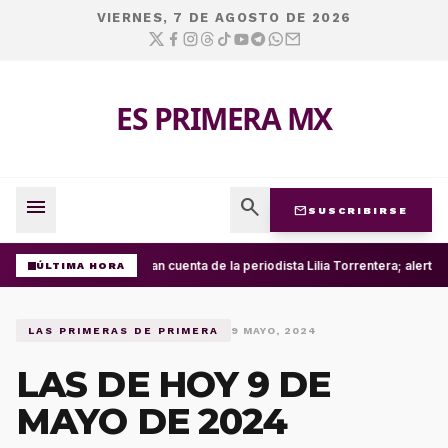
VIERNES, 7 DE AGOSTO DE 2026
ES PRIMERA MX
menu
search
mail
SUSCRIBIRSE
Roban cuenta de la periodista Lilia Torrentera; alerta
ÚLTIMA HORA
LAS PRIMERAS DE PRIMERA
9 MAYO, 2024
LAS DE HOY 9 DE
MAYO DE 2024