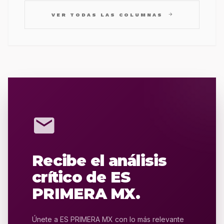
arrow_forward
VER TODAS LAS COLUMNAS
mail
Recibe el análisis
crítico de ES
PRIMERA MX.
Únete a ES PRIMERA MX con lo más relevante