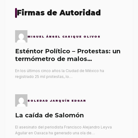
Firmas de Autoridad
MIGUEL ÁNGEL CASIQUE OLIVOS
Esténtor Político – Protestas: un
termómetro de malos
gobernantes
En los últimos cinco años la Ciudad de México ha
registrado 25 mil protestas, lo…
SOLEDAD JARQUÍN EDGAR
La caída de Salomón
El asesinato del periodista Francisco Alejandro Leyva
Aguilar en Oaxaca ha generado una ola de…