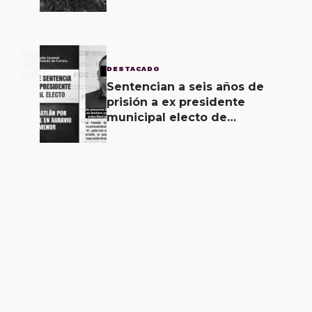
unidad como pérdida total,
saldo
3
DESTACADO
Sentencian a seis años de
prisión a ex presidente
municipal electo de
Coquimatlán por abuso sexual