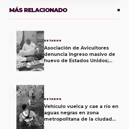
MÁS RELACIONADO
1
ESTADOS
Asociación de Avicultores
denuncia ingreso masivo de
huevo de Estados Unidos;
califica producto como una
“porquería”
2
ESTADOS
Vehículo vuelca y cae a río en
aguas negras en zona
metropolitana de la ciudad
de Oaxaca; un lesionado y