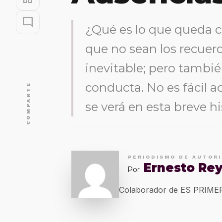
mode_comment
¿Qué es lo que queda 
que no sean los recuer
inevitable; pero tambi
conducta. No es fácil 
COMPARTE
se verá en esta breve hi
PERIODISMO DE AUTOR
Ernesto Re
Por
Colaborador de ES PRIM