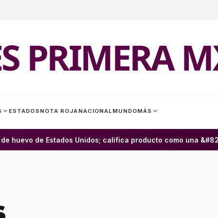
ES PRIMERA M
expand_more
expand_more
S
ESTADOS
NOTA ROJA
NACIONAL
MUNDO
MÁS
e huevo de Estados Unidos; califica producto como una &#8220
s