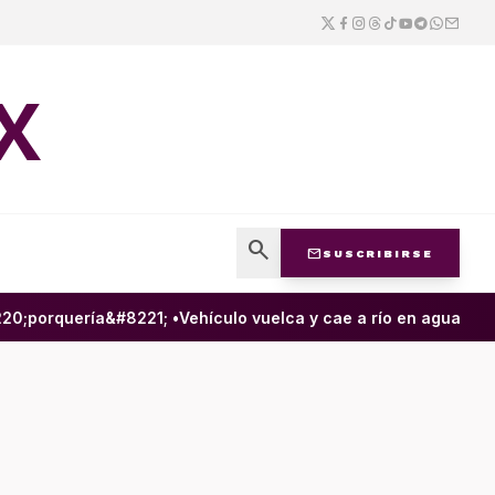
X
search
mail
SUSCRIBIRSE
;porquería&#8221; •
Vehículo vuelca y cae a río en aguas negr