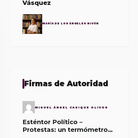
Vásquez
MARÍA DE LOS ÁNGELES NIVÓN
Firmas de Autoridad
MIGUEL ÁNGEL CASIQUE OLIVOS
Esténtor Político –
Protestas: un termómetro
de malos gobernantes