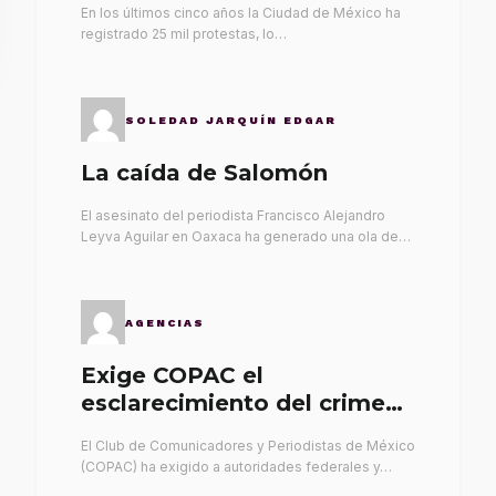
En los últimos cinco años la Ciudad de México ha
registrado 25 mil protestas, lo…
SOLEDAD JARQUÍN EDGAR
La caída de Salomón
El asesinato del periodista Francisco Alejandro
Leyva Aguilar en Oaxaca ha generado una ola de…
AGENCIAS
Exige COPAC el
esclarecimiento del crimen
de Alex Leyva
El Club de Comunicadores y Periodistas de México
(COPAC) ha exigido a autoridades federales y…