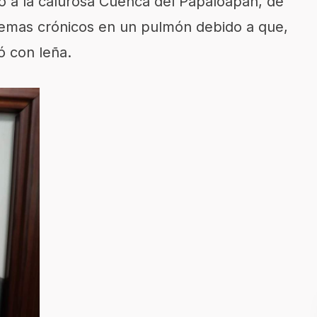
o a la calurosa Cuenca del Papaloapan, de
blemas crónicos en un pulmón debido a que,
ó con leña.