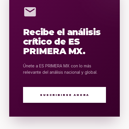
mail
Recibe el análisis
crítico de ES
PRIMERA MX.
Únete a ES PRIMERA MX con lo más
relevante del análisis nacional y global.
SUSCRIBIRSE AHORA