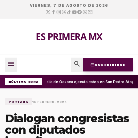
VIERNES, 7 DE AGOSTO DE 2026
ES PRIMERA MX
menu
search
mail
SUSCRIBIRSE
Fiscalía de Oaxaca ejecuta cateo en San Pedro Atoyac
ÚLTIMA HORA
PORTADA
16 FEBRERO, 2024
Dialogan congresistas
con diputados