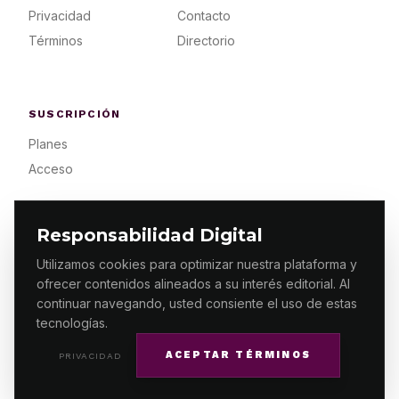
Privacidad
Contacto
Términos
Directorio
SUSCRIPCIÓN
Planes
Acceso
Responsabilidad Digital
Utilizamos cookies para optimizar nuestra plataforma y
ofrecer contenidos alineados a su interés editorial. Al
© 2026 ES PRIMERA MX. ALGUNOS DERECHOS
RESERVADOS / DESIGN
MAKING.MX
continuar navegando, usted consiente el uso de estas
tecnologías.
ACEPTAR TÉRMINOS
PRIVACIDAD