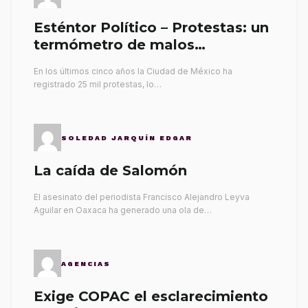
Esténtor Político – Protestas: un
termómetro de malos
gobernantes
En los últimos cinco años la Ciudad de México ha
registrado 25 mil protestas, lo…
SOLEDAD JARQUÍN EDGAR
La caída de Salomón
El asesinato del periodista Francisco Alejandro Leyva
Aguilar en Oaxaca ha generado una ola de…
AGENCIAS
Exige COPAC el esclarecimiento