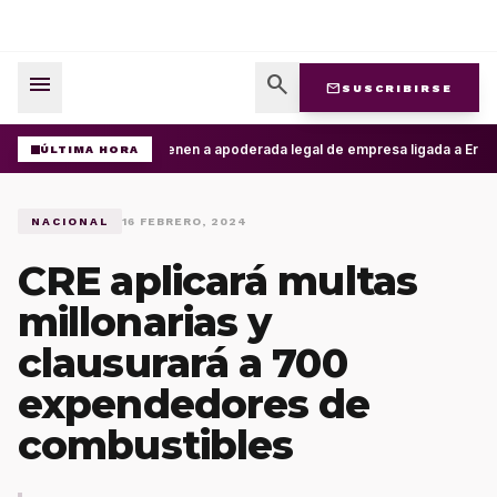
menu
search
mail
SUSCRIBIRSE
Detienen a apoderada legal de empresa ligada a Ernesto
ÚLTIMA HORA
NACIONAL
16 FEBRERO, 2024
CRE aplicará multas
millonarias y
clausurará a 700
expendedores de
combustibles