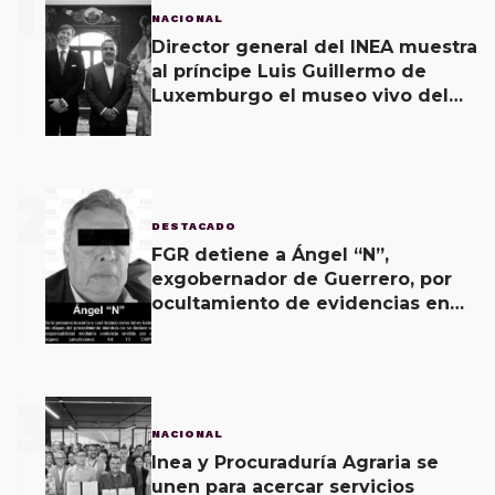
1
NACIONAL
Director general del INEA muestra
al príncipe Luis Guillermo de
Luxemburgo el museo vivo del
muralismo.
2
DESTACADO
FGR detiene a Ángel “N”,
exgobernador de Guerrero, por
ocultamiento de evidencias en
caso Ayotzinapa
3
NACIONAL
Inea y Procuraduría Agraria se
unen para acercar servicios