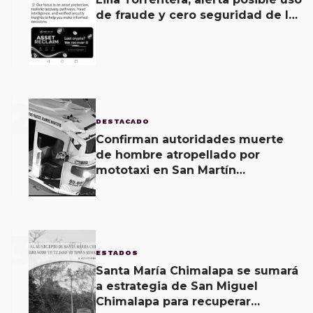
de fraude y cero seguridad de la
empresa de Elon Musk
2
DESTACADO
Confirman autoridades muerte
de hombre atropellado por
mototaxi en San Martín
Mexicápam y reclasificación de
delito a homicidio intencional
3
ESTADOS
Santa María Chimalapa se sumará
a estrategia de San Miguel
Chimalapa para recuperar