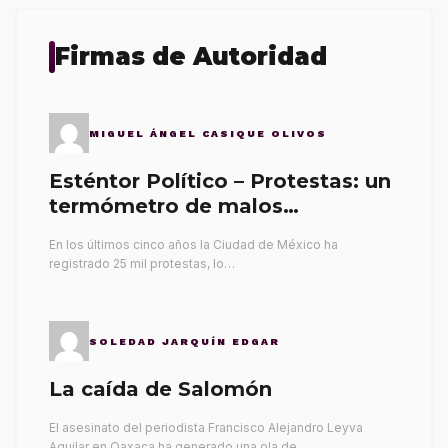
Firmas de Autoridad
MIGUEL ÁNGEL CASIQUE OLIVOS
Esténtor Político – Protestas: un
termómetro de malos
gobernantes
En los últimos cinco años la Ciudad de México ha
registrado 25 mil protestas, lo…
SOLEDAD JARQUÍN EDGAR
La caída de Salomón
El asesinato del periodista Francisco Alejandro Leyva
Aguilar en Oaxaca ha generado una ola de…