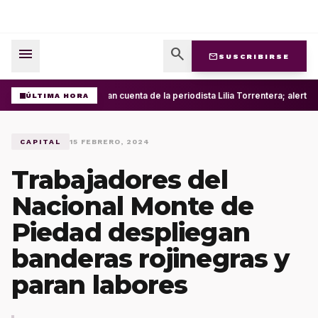
menu
search
mail
SUSCRIBIRSE
Roban cuenta de la periodista Lilia Torrentera; alerta
ÚLTIMA HORA
CAPITAL
15 FEBRERO, 2024
Trabajadores del
Nacional Monte de
Piedad despliegan
banderas rojinegras y
paran labores