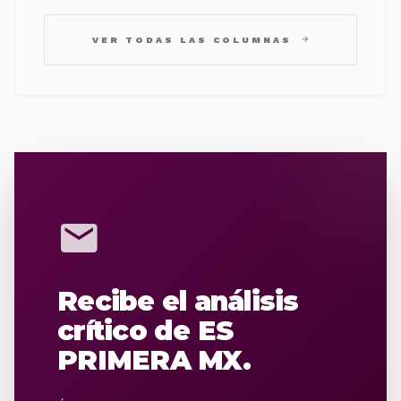
arrow_forward
VER TODAS LAS COLUMNAS
mail
Recibe el análisis
crítico de ES
PRIMERA MX.