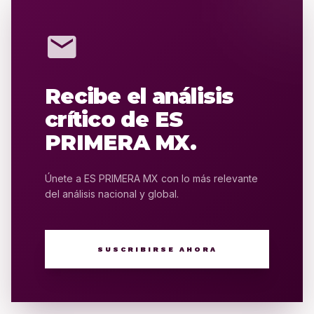
mail
Recibe el análisis
crítico de ES
PRIMERA MX.
Únete a ES PRIMERA MX con lo más relevante
del análisis nacional y global.
SUSCRIBIRSE AHORA