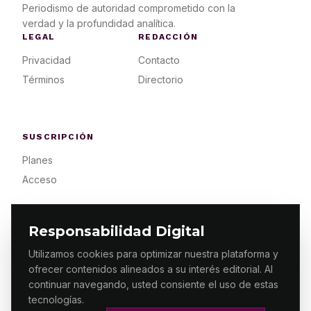
Periodismo de autoridad comprometido con la
verdad y la profundidad analítica.
LEGAL
REDACCIÓN
Privacidad
Contacto
Términos
Directorio
SUSCRIPCIÓN
Planes
Acceso
Responsabilidad Digital
Utilizamos cookies para optimizar nuestra plataforma y
ofrecer contenidos alineados a su interés editorial. Al
© 2026 ES PRIMERA MX. ALGUNOS DERECHOS
RESERVADOS / DESIGN
MAKING.MX
continuar navegando, usted consiente el uso de estas
tecnologías.