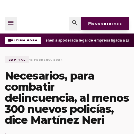
menu
search
mail
SUSCRIBIRSE
Detienen a apoderada legal de empresa ligada a Ernest
ÚLTIMA HORA
CAPITAL
15 FEBRERO, 2024
Necesarios, para
combatir
delincuencia, al menos
300 nuevos policías,
dice Martínez Neri