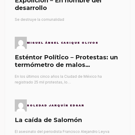
Expolición – En nombre del
desarrollo
Se destruye la comunalidad
MIGUEL ÁNGEL CASIQUE OLIVOS
Esténtor Político – Protestas: un
termómetro de malos
gobernantes
En los últimos cinco años la Ciudad de México ha
registrado 25 mil protestas, lo…
SOLEDAD JARQUÍN EDGAR
La caída de Salomón
El asesinato del periodista Francisco Alejandro Leyva