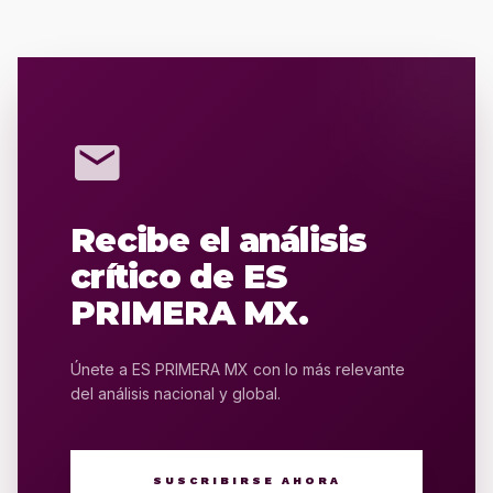
mail
Recibe el análisis
crítico de ES
PRIMERA MX.
Únete a ES PRIMERA MX con lo más relevante
del análisis nacional y global.
SUSCRIBIRSE AHORA