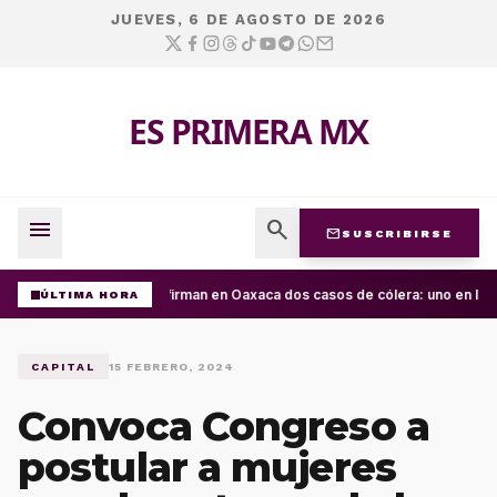
JUEVES, 6 DE AGOSTO DE 2026
ES PRIMERA MX
menu
search
mail
SUSCRIBIRSE
Confirman en Oaxaca dos casos de cólera: uno en la C
ÚLTIMA HORA
CAPITAL
15 FEBRERO, 2024
Convoca Congreso a
postular a mujeres