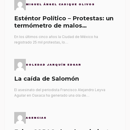
MIGUEL ÁNGEL CASIQUE OLIVOS
Esténtor Político – Protestas: un
termómetro de malos
gobernantes
En los últimos cinco años la Ciudad de México ha
registrado 25 mil protestas, lo…
SOLEDAD JARQUÍN EDGAR
La caída de Salomón
El asesinato del periodista Francisco Alejandro Leyva
Aguilar en Oaxaca ha generado una ola de…
AGENCIAS