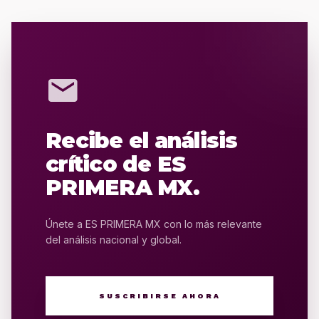
mail
Recibe el análisis
crítico de ES
PRIMERA MX.
Únete a ES PRIMERA MX con lo más relevante
del análisis nacional y global.
SUSCRIBIRSE AHORA