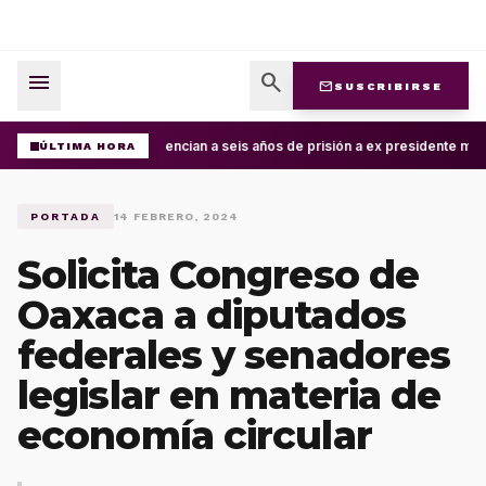
menu
search
mail
SUSCRIBIRSE
Sentencian a seis años de prisión a ex presidente mun
ÚLTIMA HORA
PORTADA
14 FEBRERO, 2024
Solicita Congreso de
Oaxaca a diputados
federales y senadores
legislar en materia de
economía circular