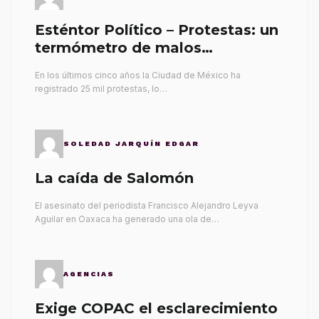
Esténtor Político – Protestas: un
termómetro de malos
gobernantes
En los últimos cinco años la Ciudad de México ha
registrado 25 mil protestas, lo…
SOLEDAD JARQUÍN EDGAR
La caída de Salomón
El asesinato del periodista Francisco Alejandro Leyva
Aguilar en Oaxaca ha generado una ola de…
AGENCIAS
Exige COPAC el esclarecimiento