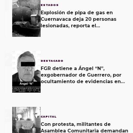
1
ESTADOS
Explosión de pipa de gas en
Cuernavaca deja 20 personas
lesionadas, reporta el
Ayuntamiento
2
DESTACADO
FGR detiene a Ángel “N”,
exgobernador de Guerrero, por
ocultamiento de evidencias en
caso Ayotzinapa
3
CAPITAL
Con protesta, militantes de
Asamblea Comunitaria demandan