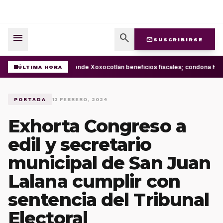
menu
search
mail
SUSCRIBIRSE
Extiende Xoxocotlán beneficios fiscales; condona has
ÚLTIMA HORA
PORTADA
13 FEBRERO, 2024
Exhorta Congreso a
edil y secretario
municipal de San Juan
Lalana cumplir con
sentencia del Tribunal
Electoral