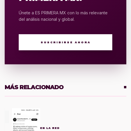
Únete a ES PRIMERA MX con lo más relevante
del análisis nacional y global.
SUSCRIBIRSE AHORA
MÁS RELACIONADO
1
EN LA RED