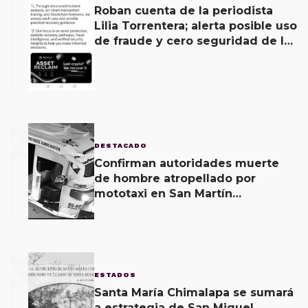
Roban cuenta de la periodista
Lilia Torrentera; alerta posible uso
de fraude y cero seguridad de la
empresa de Elon Musk
2
DESTACADO
Confirman autoridades muerte
de hombre atropellado por
mototaxi en San Martín
Mexicápam y reclasificación de
delito a homicidio intencional
3
ESTADOS
Santa María Chimalapa se sumará
a estrategia de San Miguel