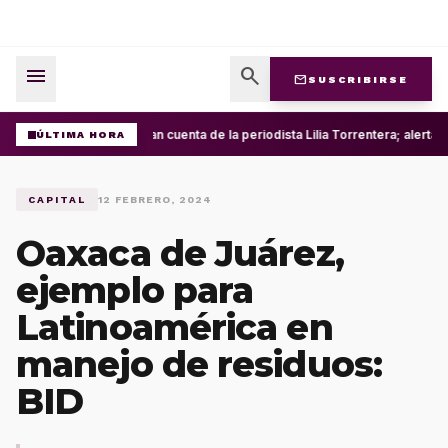
menu
search
mail
SUSCRIBIRSE
Roban cuenta de la periodista Lilia Torrentera; alerta
ÚLTIMA HORA
CAPITAL
12 FEBRERO, 2024
Oaxaca de Juárez,
ejemplo para
Latinoamérica en
manejo de residuos:
BID