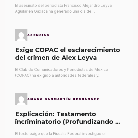
El asesinato del periodista Francisco Alejandro Leyva
Aguilar en Oaxaca ha generado una ola de…
AGENCIAS
Exige COPAC el esclarecimiento
del crimen de Alex Leyva
El Club de Comunicadores y Periodistas de México
(COPAC) ha exigido a autoridades federales y…
AMADO SANMARTÍN HERNÁNDEZ
Explicación: Testamento
incriminatorio (Profundizando su
propia tumba)
El texto exige que la Fiscalía Federal investigue el