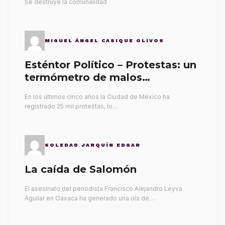
Se destruye la comunalidad
MIGUEL ÁNGEL CASIQUE OLIVOS
Esténtor Político – Protestas: un
termómetro de malos
gobernantes
En los últimos cinco años la Ciudad de México ha
registrado 25 mil protestas, lo…
SOLEDAD JARQUÍN EDGAR
La caída de Salomón
El asesinato del periodista Francisco Alejandro Leyva
Aguilar en Oaxaca ha generado una ola de…