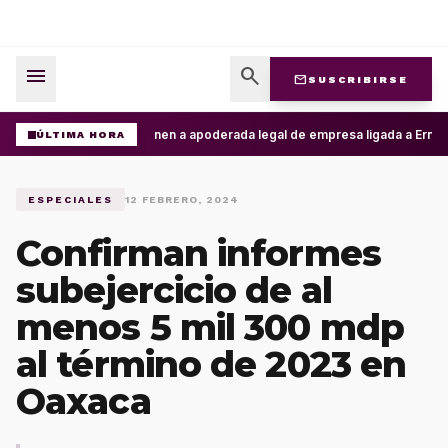
menu
search
mail
SUSCRIBIRSE
Detienen a apoderada legal de empresa ligada a Ernesto 
ÚLTIMA HORA
ESPECIALES
12 FEBRERO, 2024
Confirman informes
subejercicio de al
menos 5 mil 300 mdp
al término de 2023 en
Oaxaca