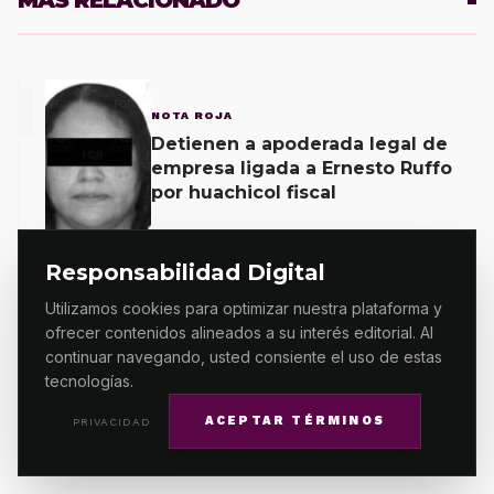
1
NOTA ROJA
Detienen a apoderada legal de
empresa ligada a Ernesto Ruffo
por huachicol fiscal
Responsabilidad Digital
2
Utilizamos cookies para optimizar nuestra plataforma y
DESTACADO
ofrecer contenidos alineados a su interés editorial. Al
Gobierno federal registra
continuar navegando, usted consiente el uso de estas
oficialmente 38 asesinatos de
tecnologías.
mujeres en seis meses en
ACEPTAR TÉRMINOS
PRIVACIDAD
Oaxaca; 11 carpetas se mantienen
por feminicidio