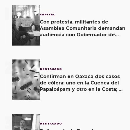
1
CAPITAL
Con protesta, militantes de
Asamblea Comunitaria demandan
audiencia con Gobernador de
Oaxaca
2
DESTACADO
Confirman en Oaxaca dos casos
de cólera: uno en la Cuenca del
Papaloápam y otro en la Costa; el
último corroborado hoy
3
DESTACADO