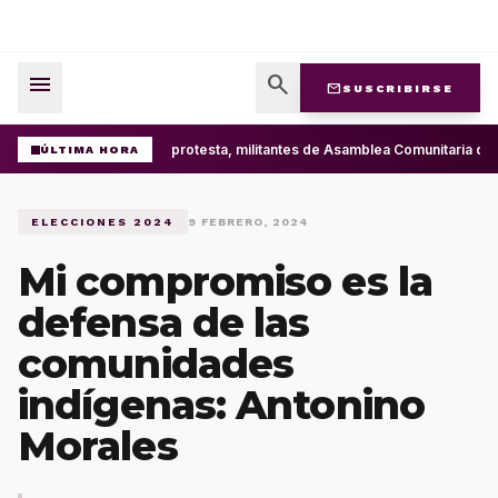
menu
search
mail
SUSCRIBIRSE
Con protesta, militantes de Asamblea Comunitaria d
ÚLTIMA HORA
ELECCIONES 2024
9 FEBRERO, 2024
Mi compromiso es la
defensa de las
comunidades
indígenas: Antonino
Morales