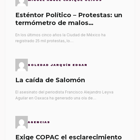
Esténtor Político – Protestas: un
termómetro de malos
gobernantes
En los últimos cinco años la Ciudad de México ha
registrado 25 mil protestas, lo…
SOLEDAD JARQUÍN EDGAR
La caída de Salomón
El asesinato del periodista Francisco Alejandro Leyva
Aguilar en Oaxaca ha generado una ola de…
AGENCIAS
Exige COPAC el esclarecimiento