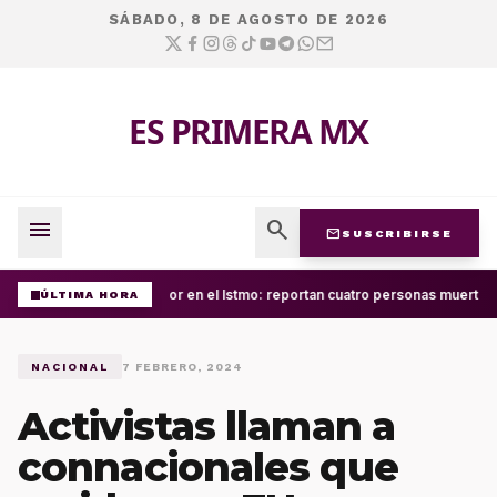
SÁBADO, 8 DE AGOSTO DE 2026
ES PRIMERA MX
menu
search
mail
SUSCRIBIRSE
Terror en el Istmo: reportan cuatro personas muertas
ÚLTIMA HORA
NACIONAL
7 FEBRERO, 2024
Activistas llaman a
connacionales que