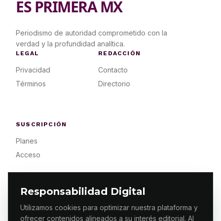
ES PRIMERA MX
Periodismo de autoridad comprometido con la
verdad y la profundidad analítica.
LEGAL
REDACCIÓN
Privacidad
Contacto
Términos
Directorio
SUSCRIPCIÓN
Planes
Acceso
Responsabilidad Digital
Utilizamos cookies para optimizar nuestra plataforma y
ofrecer contenidos alineados a su interés editorial. Al
© 2026 ES PRIMERA MX. ALGUNOS DERECHOS