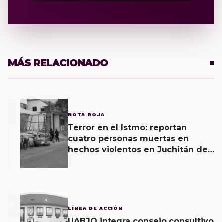
MÁS RELACIONADO
1
NOTA ROJA
Terror en el Istmo: reportan
cuatro personas muertas en
hechos violentos en Juchitán de
Zaragoza y una agresión armada
esta mañana
2
LÍNEA DE ACCIÓN
UABJO integra consejo consultivo