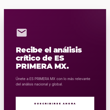
mail
Recibe el análisis
crítico de ES
PRIMERA MX.
Únete a ES PRIMERA MX con lo más relevante
del análisis nacional y global.
SUSCRIBIRSE AHORA