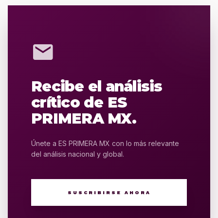
mail
Recibe el análisis
crítico de ES
PRIMERA MX.
Únete a ES PRIMERA MX con lo más relevante
del análisis nacional y global.
SUSCRIBIRSE AHORA