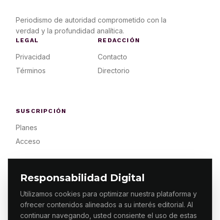
Periodismo de autoridad comprometido con la
verdad y la profundidad analítica.
LEGAL
REDACCIÓN
Privacidad
Contacto
Términos
Directorio
SUSCRIPCIÓN
Planes
Acceso
Responsabilidad Digital
Utilizamos cookies para optimizar nuestra plataforma y
ofrecer contenidos alineados a su interés editorial. Al
© 2026 ES PRIMERA MX. ALGUNOS DERECHOS
RESERVADOS / DESIGN
MAKING.MX
continuar navegando, usted consiente el uso de estas