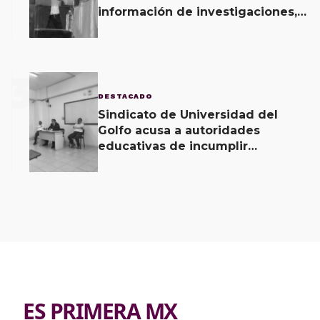
información de investigaciones,
revela Fiscal de Oaxaca
3
DESTACADO
Sindicato de Universidad del
Golfo acusa a autoridades
educativas de incumplir
acuerdos signados desde hace 2
meses
ES PRIMERA MX