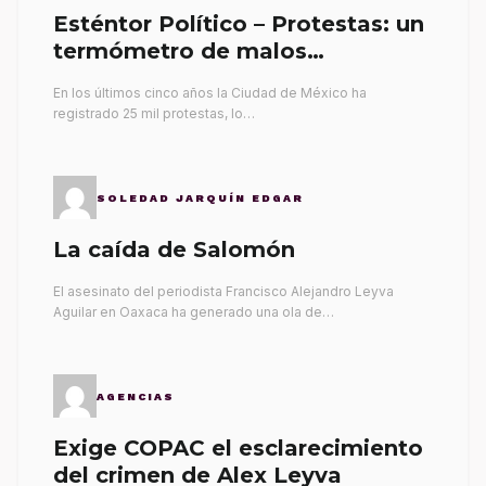
Esténtor Político – Protestas: un
termómetro de malos
gobernantes
En los últimos cinco años la Ciudad de México ha
registrado 25 mil protestas, lo…
SOLEDAD JARQUÍN EDGAR
La caída de Salomón
El asesinato del periodista Francisco Alejandro Leyva
Aguilar en Oaxaca ha generado una ola de…
AGENCIAS
Exige COPAC el esclarecimiento
del crimen de Alex Leyva