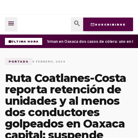
menu
search
mail
SUSCRIBIRSE
Confirman en Oaxaca dos casos de cólera: uno en la C
ÚLTIMA HORA
PORTADA
5 FEBRERO, 2024
Ruta Coatlanes-Costa
reporta retención de
unidades y al menos
dos conductores
golpeados en Oaxaca
capital; suspende