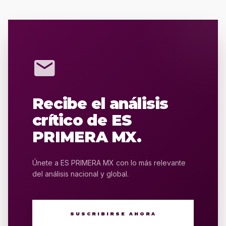
mail
Recibe el análisis
crítico de ES
PRIMERA MX.
Únete a ES PRIMERA MX con lo más relevante
del análisis nacional y global.
SUSCRIBIRSE AHORA