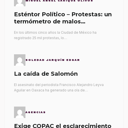
MIGUEL ÁNGEL CASIQUE OLIVOS
Esténtor Político – Protestas: un
termómetro de malos
gobernantes
En los últimos cinco años la Ciudad de México ha
registrado 25 mil protestas, lo…
SOLEDAD JARQUÍN EDGAR
La caída de Salomón
El asesinato del periodista Francisco Alejandro Leyva
Aguilar en Oaxaca ha generado una ola de…
AGENCIAS
Exige COPAC el esclarecimiento