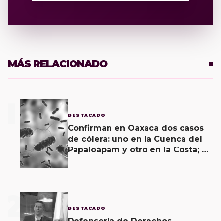
MÁS RELACIONADO
1
DESTACADO
Confirman en Oaxaca dos casos
de cólera: uno en la Cuenca del
Papaloápam y otro en la Costa; el
último corroborado hoy
2
DESTACADO
Defensoría de Derechos