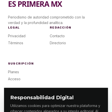
ES PRIMERA MX
Periodismo de autoridad comprometido con la
verdad y la profundidad analítica.
LEGAL
REDACCIÓN
Privacidad
Contacto
Términos
Directorio
SUSCRIPCIÓN
Planes
Acceso
Responsabilidad Digital
Utilizamos cookies para optimizar nuestra plataforma y
ofrecer contenidos alineados a su interés editorial. Al
© 2026 ES PRIMERA MX. ALGUNOS DERECHOS